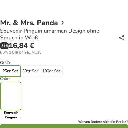
Mr. & Mrs. Panda
Souvenir Pinguin umarmen Design ohne
Spruch in Weiß
16,84 €
-
31
%
UVP
:
24,49 €
*
inkl. MwSt.
Größe
25er Set
50er Set
100er Set
Color
Souvenir
Pinguin
umarmen
Warum ändern sich die Preise?
Design ohne