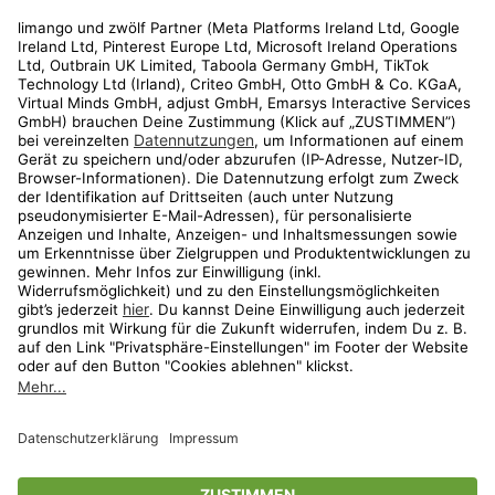
Rechtliches
Kundenservice
Shop
Aktionen
Travel
limango.nl
limango.pl