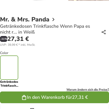
Mr. & Mrs. Panda
Getränkedosen Trinkflasche Wenn Papa es
nicht r... in Weiß
27,31 €
-
31
%
UVP
:
39,99 €
*
inkl. MwSt.
Color
Getränkedosen
Trinkflasche
Wenn Papa
Warum ändern sich die Preise?
es nicht r... in
In den Warenkorb für
27,31 €
Weiß