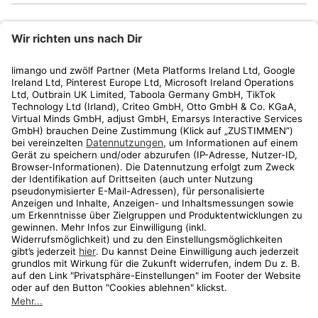
limango
Rechtliches
Kundenservice
Shop
Aktionen
Travel