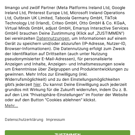
Rechtliches
Kundenservice
Shop
Aktionen
Travel
limango.nl
limango.pl