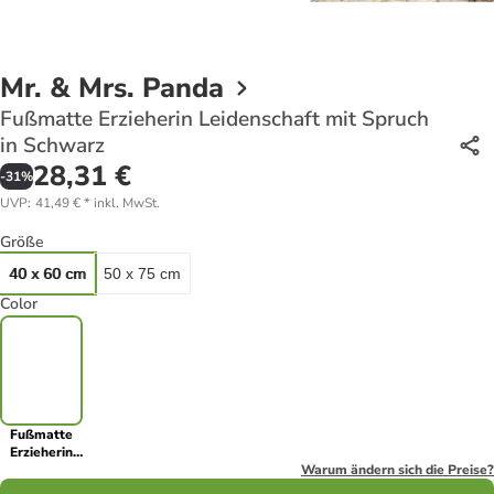
Mr. & Mrs. Panda
Fußmatte Erzieherin Leidenschaft mit Spruch
in Schwarz
28,31 €
-
31
%
UVP
:
41,49 €
*
inkl. MwSt.
Größe
40 x 60 cm
50 x 75 cm
Color
Fußmatte
Erzieherin
Leidenschaft
Warum ändern sich die Preise?
mit Spruch in