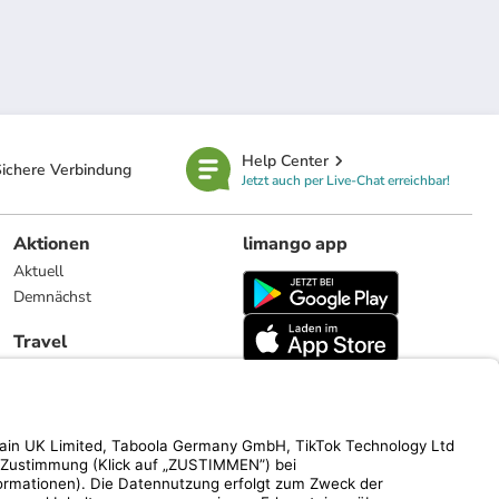
Help Center
ichere Verbindung
Jetzt auch per Live-Chat erreichbar!
Aktionen
limango app
Aktuell
Demnächst
Travel
Reiseangebote