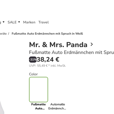
g
SALE
Marken
Travel
eräte
Fußmatte Auto Erdmännchen mit Spruch in Weiß
Mr. & Mrs. Panda
Fußmatte Auto Erdmännchen mit Spru
38,24 €
-
31
%
UVP
:
55,49 €
*
inkl. MwSt.
Color
Fußmatte
Automatte
Auto
Erdmännchen
Erdmännchen
mit Spruch in