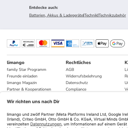
Entdecke auch
:
Batterien, Akkus & Ladegeräte
|
Technik
|
Technikzubehör
limango
Rechtliches
K
family Star Programm
AGB
L
Freunde einladen
Widerrufsbelehrung
R
limango Magazin
Datenschutz
U
Partner & Kooperationen
Compliance
V
Jobs
Impressum
G
Presse
Privatsphäre-Einstellungen
Mediadaten
Geschenkgutscheinbedingungen