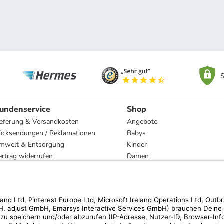
S
undenservice
Shop
ieferung & Versandkosten
Angebote
ücksendungen / Reklamationen
Babys
mwelt & Entsorgung
Kinder
ertrag widerrufen
Damen
esetzliche Gewährleistung und Reparatur
Herren
Wohnen
Trachten
Marken