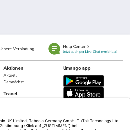
Help Center
ichere Verbindung
Jetzt auch per Live-Chat erreichbar!
Aktionen
limango app
Aktuell
Demnächst
Travel
Reiseangebote