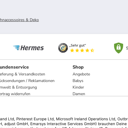
naccessoires & Deko
S
undenservice
Shop
ieferung & Versandkosten
Angebote
ücksendungen / Reklamationen
Babys
mwelt & Entsorgung
Kinder
ertrag widerrufen
Damen
esetzliche Gewährleistung und Reparatur
Herren
Wohnen
Trachten
Marken