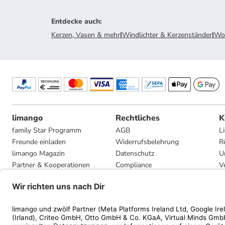
Entdecke auch
:
Kerzen, Vasen & mehr
|
Windlichter & Kerzenständer
|
Woh
limango
Rechtliches
K
family Star Programm
AGB
L
Freunde einladen
Widerrufsbelehrung
R
limango Magazin
Datenschutz
U
Partner & Kooperationen
Compliance
V
Jobs
Impressum
G
Presse
Privatsphäre-Einstellungen
Mediadaten
Geschenkgutscheinbedingungen