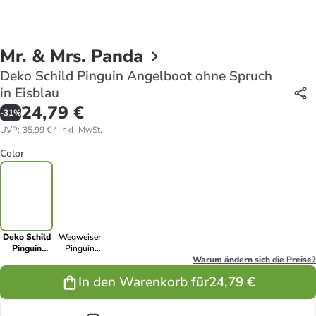
Mr. & Mrs. Panda
Deko Schild Pinguin Angelboot ohne Spruch
in Eisblau
24,79 €
-
31
%
UVP
:
35,99 €
*
inkl. MwSt.
Color
Deko Schild
Wegweiser
Pinguin
Pinguin
Angelboot
Angelboot
Warum ändern sich die Preise?
ohne Spruch
ohne Spruch
In den Warenkorb für
24,79 €
in Eisblau
in Weiß