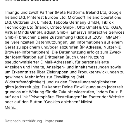
Rechtliches
Kundenservice
Shop
Aktionen
Travel
limango.nl
limango.pl