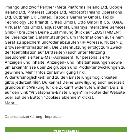
Rechtliches
Kundenservice
Shop
Aktionen
Travel
limango.nl
limango.pl