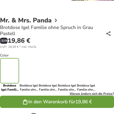
Mr. & Mrs. Panda
Brotdose Igel Familie ohne Spruch in Grau
Pastell
19,86 €
-
31
%
UVP
:
28,99 €
*
inkl. MwSt.
Color
Brotdose
Brotdose Igel
Brotdose Igel
Brotdose Igel
Brotdose Igel
Igel Familie
Familie ohne
Familie ohne
Familie ohne
Familie ohne
ohne Spruch
Spruch in Rot
Spruch in
Spruch in
Warum ändern sich die Preise?
Spruch in
in Grau
Pastell
Weiß
Blau Pastell
Gelb Pastell
In den Warenkorb für
19,86 €
Pastell