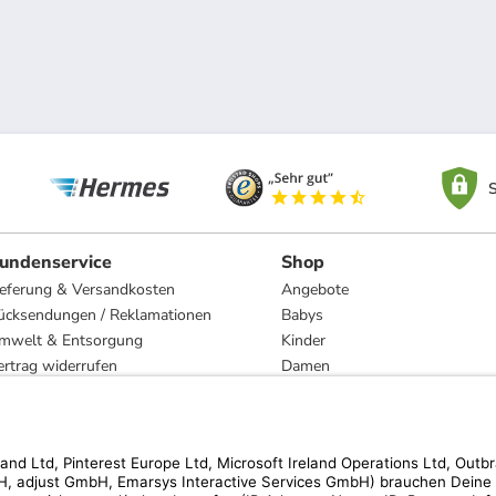
S
undenservice
Shop
ieferung & Versandkosten
Angebote
ücksendungen / Reklamationen
Babys
mwelt & Entsorgung
Kinder
ertrag widerrufen
Damen
esetzliche Gewährleistung und Reparatur
Herren
Wohnen
Trachten
Marken