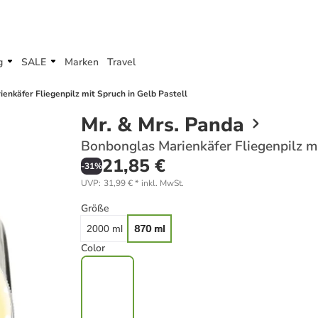
g
SALE
Marken
Travel
enkäfer Fliegenpilz mit Spruch in Gelb Pastell
Mr. & Mrs. Panda
Bonbonglas Marienkäfer Fliegenpilz mi
21,85 €
-
31
%
UVP
:
31,99 €
*
inkl. MwSt.
Größe
2000 ml
870 ml
Color