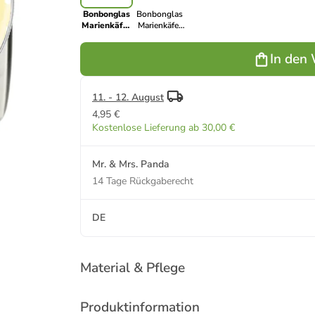
Bonbonglas
Bonbonglas
Marienkäfer
Marienkäfer
Fliegenpilz
Fliegenpilz
mit Spruch in
mit Spruch in
In den
Gelb Pastell
Weiß
11. - 12. August
4,95 €
Kostenlose Lieferung ab 30,00 €
Mr. & Mrs. Panda
14 Tage Rückgaberecht
DE
Material & Pflege
Produktinformation