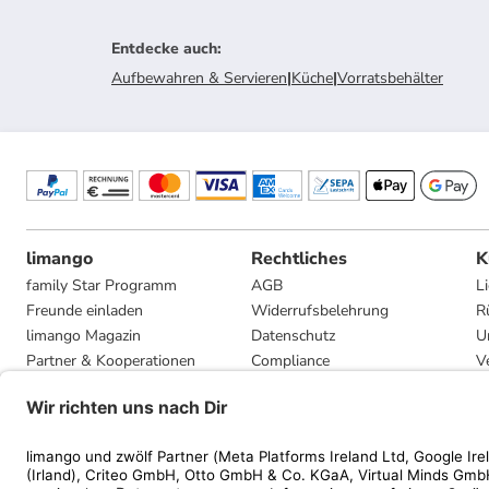
Entdecke auch
:
Aufbewahren & Servieren
|
Küche
|
Vorratsbehälter
limango
Rechtliches
K
family Star Programm
AGB
L
Freunde einladen
Widerrufsbelehrung
R
limango Magazin
Datenschutz
U
Partner & Kooperationen
Compliance
V
Jobs
Impressum
G
Presse
Privatsphäre-Einstellungen
Mediadaten
Geschenkgutscheinbedingungen