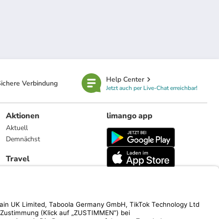
Help Center
ichere Verbindung
Jetzt auch per Live-Chat erreichbar!
Aktionen
limango app
Aktuell
Demnächst
Travel
Reiseangebote