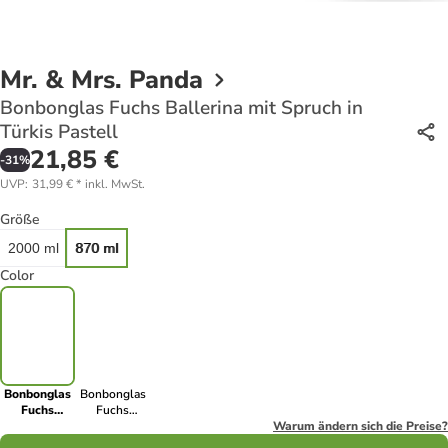
Mr. & Mrs. Panda
Bonbonglas Fuchs Ballerina mit Spruch in
Türkis Pastell
21,85 €
-
31
%
UVP
:
31,99 €
*
inkl. MwSt.
Größe
2000 ml
870 ml
Color
Bonbonglas
Bonbonglas
Fuchs
Fuchs
Ballerina mit
Ballerina mit
Warum ändern sich die Preise?
Spruch in
Spruch in