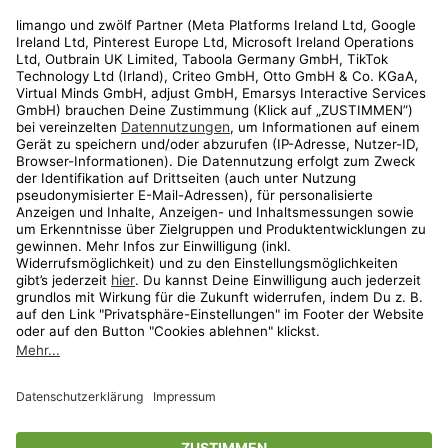
Rechtliches
Kundenservice
Shop
Aktionen
Travel
limango.nl
limango.pl