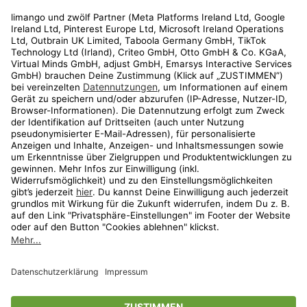
Rechtliches
Kundenservice
Shop
Aktionen
Travel
limango.nl
limango.pl