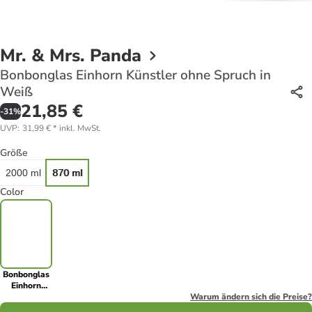
Mr. & Mrs. Panda
Bonbonglas Einhorn Künstler ohne Spruch in
Weiß
21,85 €
-
31
%
UVP
:
31,99 €
*
inkl. MwSt.
Größe
2000 ml
870 ml
Color
Bonbonglas
Einhorn
Künstler
Warum ändern sich die Preise?
ohne Spruch