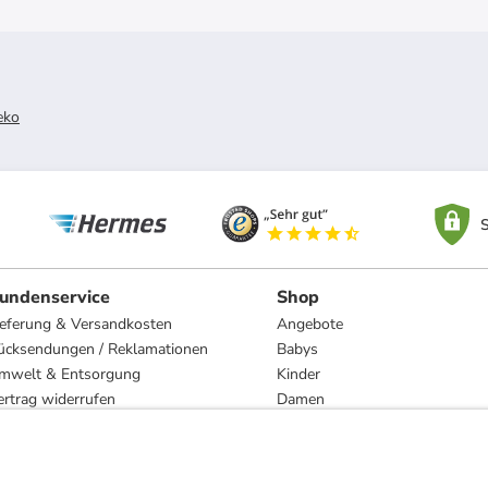
eko
S
undenservice
Shop
ieferung & Versandkosten
Angebote
ücksendungen / Reklamationen
Babys
mwelt & Entsorgung
Kinder
ertrag widerrufen
Damen
esetzliche Gewährleistung und Reparatur
Herren
Wohnen
Trachten