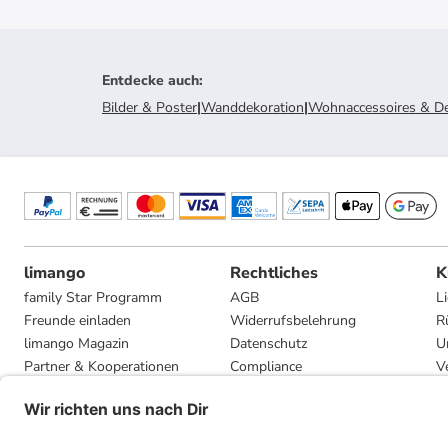
Entdecke auch
:
Bilder & Poster
|
Wanddekoration
|
Wohnaccessoires & D
limango
Rechtliches
K
family Star Programm
AGB
L
Freunde einladen
Widerrufsbelehrung
R
limango Magazin
Datenschutz
U
Partner & Kooperationen
Compliance
V
Jobs
Impressum
G
Presse
Privatsphäre-Einstellungen
Mediadaten
Geschenkgutscheinbedingungen