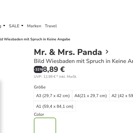
g
SALE
Marken
Travel
ild Wiesbaden mit Spruch in Keine Angabe
Mr. & Mrs. Panda
Bild Wiesbaden mit Spruch in Keine 
8,89 €
-
31
%
UVP
:
12,99 €
*
inkl. MwSt.
Größe
A3 (29,7 x 42 cm)
A4(21 x 29,7 cm)
A2 (42 x 5
A1 (59,4 x 84,1 cm)
Color