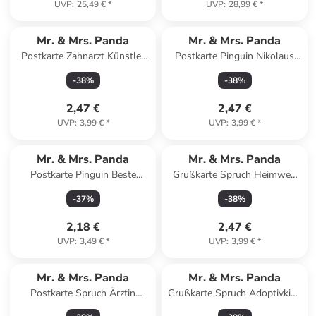
UVP
:
25,49 €
*
UVP
:
28,99 €
*
Mr. & Mrs. Panda
Mr. & Mrs. Panda
Postkarte Zahnarzt Künstler
Postkarte Pinguin Nikolaus
mit Spruch in Weiß
mit Spruch in Weiß
-
38
%
-
38
%
2,47 €
2,47 €
UVP
:
3,99 €
*
UVP
:
3,99 €
*
Mr. & Mrs. Panda
Mr. & Mrs. Panda
Postkarte Pinguin Beste
Grußkarte Spruch Heimweh
Großeltern der Welt mit... in
überwinden Mut mit Spruch in
-
37
%
-
38
%
Grau Pastell
Meeresbrise
2,18 €
2,47 €
UVP
:
3,49 €
*
UVP
:
3,99 €
*
Mr. & Mrs. Panda
Mr. & Mrs. Panda
Postkarte Spruch Ärztin
Grußkarte Spruch Adoptivkind
Superheld mit Spruch in
von Herzen mit Spruch in