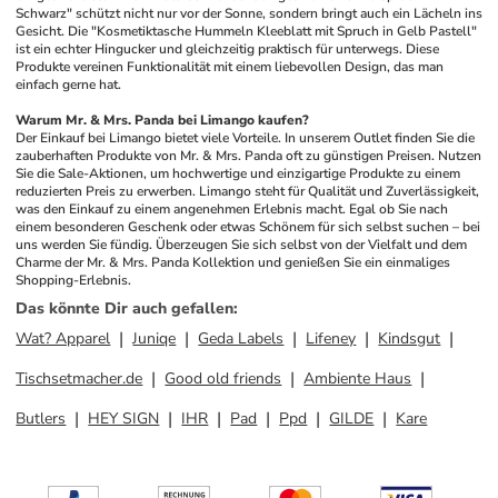
Schwarz" schützt nicht nur vor der Sonne, sondern bringt auch ein Lächeln ins 
Gesicht. Die "Kosmetiktasche Hummeln Kleeblatt mit Spruch in Gelb Pastell" 
ist ein echter Hingucker und gleichzeitig praktisch für unterwegs. Diese 
Produkte vereinen Funktionalität mit einem liebevollen Design, das man 
einfach gerne hat. 
Warum Mr. & Mrs. Panda bei Limango kaufen?
Der Einkauf bei Limango bietet viele Vorteile. In unserem Outlet finden Sie die 
zauberhaften Produkte von Mr. & Mrs. Panda oft zu günstigen Preisen. Nutzen 
Sie die Sale-Aktionen, um hochwertige und einzigartige Produkte zu einem 
reduzierten Preis zu erwerben. Limango steht für Qualität und Zuverlässigkeit, 
was den Einkauf zu einem angenehmen Erlebnis macht. Egal ob Sie nach 
einem besonderen Geschenk oder etwas Schönem für sich selbst suchen – bei 
uns werden Sie fündig. Überzeugen Sie sich selbst von der Vielfalt und dem 
Charme der Mr. & Mrs. Panda Kollektion und genießen Sie ein einmaliges 
Shopping-Erlebnis.
Das könnte Dir auch gefallen
:
Wat? Apparel
Juniqe
Geda Labels
Lifeney
Kindsgut
Tischsetmacher.de
Good old friends
Ambiente Haus
Butlers
HEY SIGN
IHR
Pad
Ppd
GILDE
Kare