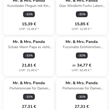
Mr. & Mrs. Panda
Mr. & Mrs. Panda
Kunstleder Pinguin mit Kind
Glas Windlicht Fuchs Laterne
ohne Spruch in Blau Pastell
ohne Spruch in Transparent
-
31
%
-
31
%
15,39 €
15,85 €
UVP
:
22,49 €
*
UVP
:
22,99 €
*
Mr. & Mrs. Panda
Mr. & Mrs. Panda
Schale Wenn Papa es nicht
Fussmatte Eichhörnchen
reparieren kann, sind... in Weiß
Blume ohne Spruch in
-
31
%
-
31
%
Schwarz
21,81 €
34,77 €
ab
:
UVP
:
31,99 €
*
UVP
:
50,49 €
*
Mr. & Mrs. Panda
Mr. & Mrs. Panda
Portemonnaie für Damen
Portemonnaie für Damen
Erdmännchen ohne Spruch in
Pinguin Diät mit Spruch in
-
31
%
-
31
%
Weiß
Weiß
27,31 €
27,31 €