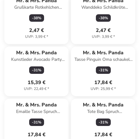
Mr. & Mrs. Panda
Mr. & Mrs. Panda
Grußkarte Rotkehlchen
Wanddeko Schildkröte
Weihnachten mit Spruch in
MHerzieren mit Spruch in Blau
-
38
%
-
38
%
Eisblau
Pastell
2,47 €
2,47 €
UVP
:
3,99 €
*
UVP
:
3,99 €
*
Mr. & Mrs. Panda
Mr. & Mrs. Panda
Kunstleder Avocado Party
Tasse Pinguin Oma schaukeln
ohne Spruch in Gelb Pastell
mit Spruch in Grau Pastell
-
31
%
-
31
%
15,39 €
17,84 €
UVP
:
22,49 €
*
UVP
:
25,99 €
*
Mr. & Mrs. Panda
Mr. & Mrs. Panda
Emaille Tasse Spruch
Tote Bag Spruch
Erleuchtung und Freiheit m...
Geborgenheit im Zuhause mit
-
31
%
-
31
%
in Weiß
Spruch in Sky Blue
17,84 €
17,84 €