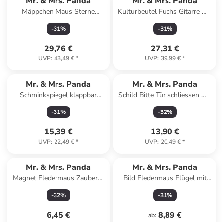
Mr. & Mrs. Panda
Mr. & Mrs. Panda
Mäppchen Maus Sterne
Kulturbeutel Fuchs Gitarre mit
Design mit Spruch in Weiß
Spruch in Türkis Pastell
-
31
%
-
31
%
29,76 €
27,31 €
UVP
:
43,49 €
*
UVP
:
39,99 €
*
Mr. & Mrs. Panda
Mr. & Mrs. Panda
Schminkspiegel klappbar
Schild Bitte Tür schliessen mit
Nachtfalter Schneemann ... in
Spruch in Keine Angabe
-
31
%
-
32
%
Eisblau
15,39 €
13,90 €
UVP
:
22,49 €
*
UVP
:
20,49 €
*
Mr. & Mrs. Panda
Mr. & Mrs. Panda
Magnet Fledermaus Zauberer
Bild Fledermaus Flügel mit
mit Spruch in Gelb Pastell
Spruch in Gelb Pastell
-
32
%
-
31
%
6,45 €
8,89 €
ab
: