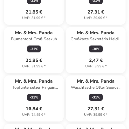
-
31
%
-
31
%
Blau Pastell
Eisblau
21,85 €
27,31 €
UVP
:
31,99 €
*
UVP
:
39,99 €
*
Mr. & Mrs. Panda
Mr. & Mrs. Panda
Blumentopf Groß Seekuh
Grußkarte Sekretärin Heldin
Chillen mit Spruch in Weiß
mit Spruch in Meeresbrise
-
31
%
-
38
%
21,85 €
2,47 €
UVP
:
31,99 €
*
UVP
:
3,99 €
*
Mr. & Mrs. Panda
Mr. & Mrs. Panda
Topfuntersetzer Pinguin
Waschtasche Otter Seerose
Weihnachtsbaum Design o...
ohne Spruch in Grau Pastell
-
31
%
-
31
%
in Weiß
16,84 €
27,31 €
UVP
:
24,49 €
*
UVP
:
39,99 €
*