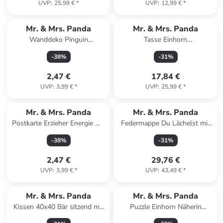
UVP
:
25,99 €
*
UVP
:
12,99 €
*
Mr. & Mrs. Panda
Mr. & Mrs. Panda
Wanddeko Pinguin
Tasse Einhorn
Weihnachtsbaum ohne
Weihnachtsmann mit Spruch
-
38
%
-
31
%
Spruch in Weiß
in Rot Pastell
2,47 €
17,84 €
UVP
:
3,99 €
*
UVP
:
25,99 €
*
Mr. & Mrs. Panda
Mr. & Mrs. Panda
Postkarte Erzieher Energie mit
Federmappe Du Lächelst mit
Spruch in Weiß
Spruch in Bunt
-
38
%
-
31
%
2,47 €
29,76 €
UVP
:
3,99 €
*
UVP
:
43,49 €
*
Mr. & Mrs. Panda
Mr. & Mrs. Panda
Kissen 40x40 Bär sitzend mit
Puzzle Einhorn Näherin
Spruch in Weiß
Design mit Spruch in Weiß