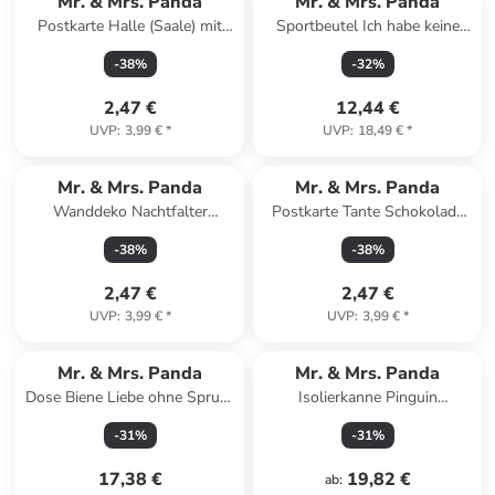
Mr. & Mrs. Panda
Mr. & Mrs. Panda
Postkarte Halle (Saale) mit
Sportbeutel Ich habe keine
Spruch in Keine Angabe
Zeit.... mit Spruch in Creme
-
38
%
-
32
%
2,47 €
12,44 €
UVP
:
3,99 €
*
UVP
:
18,49 €
*
Mr. & Mrs. Panda
Mr. & Mrs. Panda
Wanddeko Nachtfalter
Postkarte Tante Schokolade
Schneemann mit Spruch in
mit Spruch in Weiß
-
38
%
-
38
%
Weiß
2,47 €
2,47 €
UVP
:
3,99 €
*
UVP
:
3,99 €
*
Mr. & Mrs. Panda
Mr. & Mrs. Panda
Dose Biene Liebe ohne Spruch
Isolierkanne Pinguin
in Gelb Pastell
Weihnachtsbaum ohne
-
31
%
-
31
%
Spruch in Transparent
17,38 €
19,82 €
ab
: