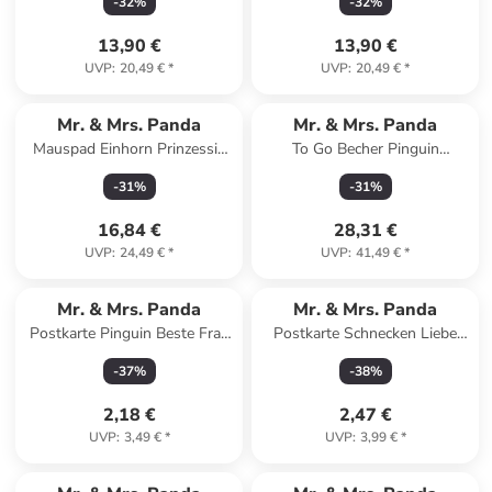
-
32
%
-
32
%
13,90 €
13,90 €
UVP
:
20,49 €
*
UVP
:
20,49 €
*
Mr. & Mrs. Panda
Mr. & Mrs. Panda
Mauspad Einhorn Prinzessin
To Go Becher Pinguin
mit Spruch in Schwarz
Weihnachtsbaum mit Spruch
-
31
%
-
31
%
in Weiß
16,84 €
28,31 €
UVP
:
24,49 €
*
UVP
:
41,49 €
*
Mr. & Mrs. Panda
Mr. & Mrs. Panda
Postkarte Pinguin Beste Frau
Postkarte Schnecken Liebe
der Welt mit Spruch in Weiß
mit Spruch in Weiß
-
37
%
-
38
%
2,18 €
2,47 €
UVP
:
3,49 €
*
UVP
:
3,99 €
*