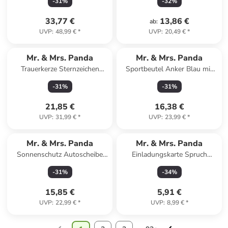
-
31
%
-
32
%
in Weiß
33,77 €
13,86 €
ab
:
UVP
:
48,99 €
*
UVP
:
20,49 €
*
Mr. & Mrs. Panda
Mr. & Mrs. Panda
Trauerkerze Sternzeichen
Sportbeutel Anker Blau mit
Schütze mit Spruch in Weiß
Spruch in Creme
-
31
%
-
31
%
21,85 €
16,38 €
UVP
:
31,99 €
*
UVP
:
23,99 €
*
Mr. & Mrs. Panda
Mr. & Mrs. Panda
Sonnenschutz Autoscheibe
Einladungskarte Spruch
Bienen Paar Design mit... in
Tapferkeit Umarmung mit ... in
-
31
%
-
34
%
Weiß
Weiß
15,85 €
5,91 €
UVP
:
22,99 €
*
UVP
:
8,99 €
*