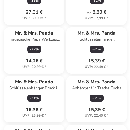
-
31
%
-
31
%
Grau Pastell
27,31 €
8,89 €
ab
:
UVP
:
39,99 €
*
UVP
:
12,99 €
*
Mr. & Mrs. Panda
Mr. & Mrs. Panda
Tragetasche Papa Werkzeug
Schlüsselanhänger
mit Spruch in Schwarz
Sternzeichen Fische ohne
-
32
%
-
31
%
Spruch in Sternenhimmel Blau
14,26 €
15,39 €
UVP
:
20,99 €
*
UVP
:
22,49 €
*
Mr. & Mrs. Panda
Mr. & Mrs. Panda
Schlüsselanhänger Bruck in
Anhänger für Tasche Fuchs
der Oberpfalz mit Sp... in
Koch ohne Spruch in Türkis
-
31
%
-
31
%
Braun
Pastell
16,38 €
15,39 €
UVP
:
23,99 €
*
UVP
:
22,49 €
*