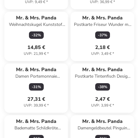
UVP
:
9,49 €
*
UVP
:
36,99 €
*
Mr. & Mrs. Panda
Mr. & Mrs. Panda
Weihnachtskugel Kunststoff
Postkarte Friseur Wunder mit
Pinguin Kokosnuss De... in
Spruch in Weiß
-
32
%
-
37
%
Weiß
14,85 €
2,18 €
UVP
:
21,99 €
*
UVP
:
3,49 €
*
Mr. & Mrs. Panda
Mr. & Mrs. Panda
Damen Portemonnaie
Postkarte Tintenfisch Design
Schnecken Liebe mit Spruch in
mit Spruch in Weiß
-
31
%
-
38
%
Grau Pastell
27,31 €
2,47 €
UVP
:
39,99 €
*
UVP
:
3,99 €
*
Mr. & Mrs. Panda
Mr. & Mrs. Panda
Badematte Schildkröte
Damengeldbeutel Pinguin
MHerzieren ohne Spruch in
Blumen ohne Spruch in