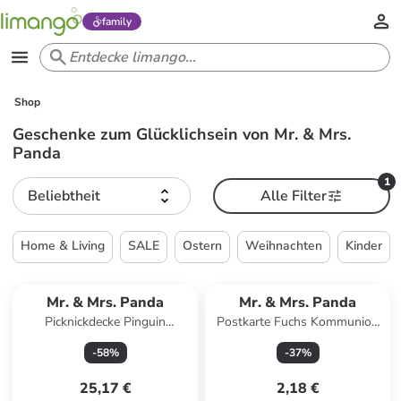
family
Shop
Geschenke zum Glücklichsein von Mr. & Mrs.
Panda
1
Beliebtheit
Alle Filter
Home & Living
SALE
Ostern
Weihnachten
Kinder
Mr. & Mrs. Panda
Mr. & Mrs. Panda
Picknickdecke Pinguin
Postkarte Fuchs Kommunion
Kokosnuss mit Spruch in Bunt
mit Spruch in Grau Pastell
-
58
%
-
37
%
25,17 €
2,18 €