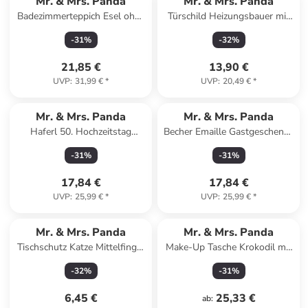
Mr. & Mrs. Panda
Mr. & Mrs. Panda
Badezimmerteppich Esel ohne
Türschild Heizungsbauer mit
Spruch in Weiß
Spruch in Keine Angabe
-
31
%
-
32
%
21,85 €
13,90 €
UVP
:
31,99 €
*
UVP
:
20,49 €
*
Mr. & Mrs. Panda
Mr. & Mrs. Panda
Haferl 50. Hochzeitstag
Becher Emaille Gastgeschenke
Goldene Hochzeit mit Sp... in
Freude mit Spruch in Schwarz
-
31
%
-
31
%
Braun Pastell
17,84 €
17,84 €
UVP
:
25,99 €
*
UVP
:
25,99 €
*
Mr. & Mrs. Panda
Mr. & Mrs. Panda
Tischschutz Katze Mittelfinger
Make-Up Tasche Krokodil mit
ohne Spruch in Transparent
Spruch in Weiß
-
32
%
-
31
%
6,45 €
25,33 €
ab
: