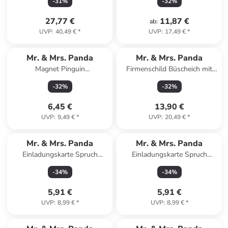
-
31
%
-
32
%
27,77 €
11,87 €
ab
:
UVP
:
40,49 €
*
UVP
:
17,49 €
*
Mr. & Mrs. Panda
Mr. & Mrs. Panda
Magnet Pinguin
Firmenschild Büscheich mit
Weihnachtsbaum mit Spruch
Spruch in Keine Angabe
-
32
%
-
32
%
in Eisblau
6,45 €
13,90 €
UVP
:
9,49 €
*
UVP
:
20,49 €
*
Mr. & Mrs. Panda
Mr. & Mrs. Panda
Einladungskarte Spruch
Einladungskarte Spruch
Geborgenheit im Zuhause ... in
Geborgenheit im Zuhause ... in
-
34
%
-
34
%
Meeresbrise
Lavendeltraum
5,91 €
5,91 €
UVP
:
8,99 €
*
UVP
:
8,99 €
*