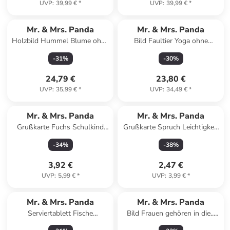
UVP
:
39,99 €
*
UVP
:
39,99 €
*
Mr. & Mrs. Panda
Mr. & Mrs. Panda
Holzbild Hummel Blume ohne
Bild Faultier Yoga ohne
Spruch in Weiß
Spruch in Tropengrün
-
31
%
-
30
%
24,79 €
23,80 €
UVP
:
35,99 €
*
UVP
:
34,49 €
*
Mr. & Mrs. Panda
Mr. & Mrs. Panda
Grußkarte Fuchs Schulkind
Grußkarte Spruch Leichtigkeit
mit Spruch in Weiß
für Profis mit Sp... in Weiß
-
34
%
-
38
%
3,92 €
2,47 €
UVP
:
5,99 €
*
UVP
:
3,99 €
*
Mr. & Mrs. Panda
Mr. & Mrs. Panda
Serviertablett Fische
Bild Frauen gehören in die...
Astrologie Design ohne Sp...
mit Spruch in Weiß