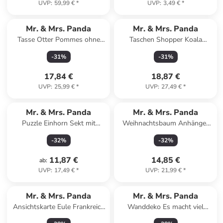
UVP
:
59,99 €
*
UVP
:
3,49 €
*
Mr. & Mrs. Panda
Mr. & Mrs. Panda
Tasse Otter Pommes ohne
Taschen Shopper Koala
Spruch in Türkis
Familie mit Spruch in Blau
-
31
%
-
31
%
Pastell
17,84 €
18,87 €
UVP
:
25,99 €
*
UVP
:
27,49 €
*
Mr. & Mrs. Panda
Mr. & Mrs. Panda
Puzzle Einhorn Sekt mit
Weihnachtsbaum Anhänger
Spruch in Rot Pastell
Igel Herzen Design ohne... in
-
32
%
-
32
%
Weiß
11,87 €
14,85 €
ab
:
UVP
:
17,49 €
*
UVP
:
21,99 €
*
Mr. & Mrs. Panda
Mr. & Mrs. Panda
Ansichtskarte Eule Frankreich
Wanddeko Es macht viel
Design mit Spruch in Weiß
wacher,... mit Spruch in