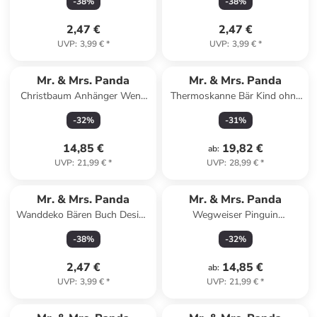
-
38
%
-
38
%
Schwarz
2,47 €
2,47 €
UVP
:
3,99 €
*
UVP
:
3,99 €
*
Mr. & Mrs. Panda
Mr. & Mrs. Panda
Christbaum Anhänger Wenn
Thermoskanne Bär Kind ohne
Papa es nicht reparier... in
Spruch in Transparent
-
32
%
-
31
%
Weiß
14,85 €
19,82 €
ab
:
UVP
:
21,99 €
*
UVP
:
28,99 €
*
Mr. & Mrs. Panda
Mr. & Mrs. Panda
Wanddeko Bären Buch Design
Wegweiser Pinguin
ohne Spruch in Weiß
Weihnachtsbaum Design mit
-
38
%
-
32
%
Spruch in Weiß
2,47 €
14,85 €
ab
:
UVP
:
3,99 €
*
UVP
:
21,99 €
*