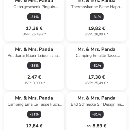
Mr. & Mrs. Panda
Mr. & Mrs. Panda
Ostergeschenk Pinguin
Thermoskanne Biene Happy
Weihnachtsbaum mit Spruch
mit Spruch in Transparent
-
31
%
-
31
%
in Eisblau
17,38 €
19,82 €
UVP
:
25,49 €
*
UVP
:
28,99 €
*
Mr. & Mrs. Panda
Mr. & Mrs. Panda
Postkarte Bauer Leidenschaft
Camping Emaille Tasse
mit Spruch in Weiß
Sommer Meer Glück mit
-
38
%
-
31
%
Spruch in Gelb Pastell
2,47 €
17,38 €
UVP
:
3,99 €
*
UVP
:
25,49 €
*
Mr. & Mrs. Panda
Mr. & Mrs. Panda
Camping Emaille Tasse Fuchs
Bild Schnecke Sir Design mit
Sterne ohne Spruch in Türkis
Spruch in Weiß
-
31
%
-
31
%
Pastell
17,84 €
8,89 €
ab
: