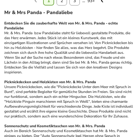
1
2
3
...
93+
Mr & Mrs Panda - Pandaliebe
Entdecken Sie die zauberhafte Welt von Mr. & Mrs. Panda - echte 
Pandaliebe
Mr. & Mrs. Panda  bzw Pandaliebe steht für liebevoll gestaltete Produkte, die 
das Herz erwärmen. Jedes Stück ist ein kleines Kunstwerk, das mit 
einzigartigen Illustrationen und Sprüchen versehen ist. Von Picknickdecken bis 
hin zu Holzkisten - hier finden Sie alles, was das Herz begehrt. Die Produkte 
zeichnen sich durch ihre hohe Qualität und die liebevolle Handarbeit aus. 
Wenn Sie auf der Suche nach etwas Besonderem sind, das Freude und ein 
Lächeln in den Alltag bringt, dann sind Sie bei Mr. & Mrs. Panda genau richtig. 
Entdecken Sie die Vielfalt und lassen Sie sich von den kreativen Designs 
inspirieren.
Picknickdecken und Holzkisten von Mr. & Mrs. Panda
Unsere Picknickdecken, wie die "Picknickdecke Unter dem Meer mit Spruch in 
Bunt", sind perfekte Begleiter für gemütliche Stunden im Freien. Sie sind nicht 
nur funktional, sondern auch ein echter Hingucker. Die Holzkisten, wie die 
"Holzkiste Pinguin marschieren mit Spruch in Weiß", bieten eine charmante 
Aufbewahrungsmöglichkeit für verschiedenste Dinge. Jede Kiste ist individuell 
gestaltet und erzählt ihre eigene kleine Geschichte. Diese Produkte sind nicht 
nur praktisch, sondern auch eine wunderschöne Dekoration für Ihr Zuhause. 
Sonnenschutz und Kosmetiktaschen von Mr. & Mrs. Panda
Auch im Bereich Sonnenschutz und Kosmetiktaschen hat Mr. & Mrs. Panda 
einiges zu bieten. Der "Auto Sonnenschutz Igel Herzen ohne Spruch in 