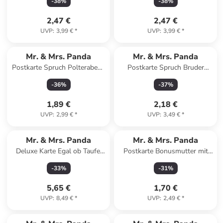
-
38
%
-
38
%
Meeresbrise
Weiß
2,47 €
2,47 €
UVP
:
3,99 €
*
UVP
:
3,99 €
*
Mr. & Mrs. Panda
Mr. & Mrs. Panda
Postkarte Spruch Polterabend
Postkarte Spruch Bruder
Spaß mit Spruch in
Superheld mit Spruch in Weiß
-
36
%
-
37
%
Meeresbrise
1,89 €
2,18 €
UVP
:
2,99 €
*
UVP
:
3,49 €
*
Mr. & Mrs. Panda
Mr. & Mrs. Panda
Deluxe Karte Egal ob Taufe,
Postkarte Bonusmutter mit
Trauung oder Beerdi... in Grau
Spruch in Weiß
-
33
%
-
31
%
Pastell
5,65 €
1,70 €
UVP
:
8,49 €
*
UVP
:
2,49 €
*