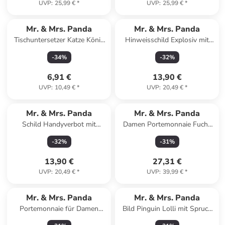
UVP
:
25,99 €
*
UVP
:
25,99 €
*
Mr. & Mrs. Panda
Mr. & Mrs. Panda
Tischuntersetzer Katze König
Hinweisschild Explosiv mit
ohne Spruch in Weiß
Spruch in Keine Angabe
-
34
%
-
32
%
6,91 €
13,90 €
UVP
:
10,49 €
*
UVP
:
20,49 €
*
Mr. & Mrs. Panda
Mr. & Mrs. Panda
Schild Handyverbot mit
Damen Portemonnaie Fuchs
Spruch in Keine Angabe
Ballerina mit Spruch in Türkis
-
32
%
-
31
%
Pastell
13,90 €
27,31 €
UVP
:
20,49 €
*
UVP
:
39,99 €
*
Mr. & Mrs. Panda
Mr. & Mrs. Panda
Portemonnaie für Damen
Bild Pinguin Lolli mit Spruch
Erdmännchen ohne Spruch in
in Kreidetafel