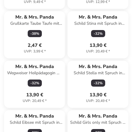
UVP
:
9,49 €
*
UVP
:
12,99 €
*
Mr. & Mrs. Panda
Mr. & Mrs. Panda
Grußkarte Taube Taufe mit
Schild Stina mit Spruch in
Spruch in Weiß
Keine Angabe
-
38
%
-
32
%
2,47 €
13,90 €
UVP
:
3,99 €
*
UVP
:
20,49 €
*
Mr. & Mrs. Panda
Mr. & Mrs. Panda
Wegweiser Heilpädagogin mit
Schild Stella mit Spruch in
Spruch in Keine Angabe
Keine Angabe
-
32
%
-
32
%
13,90 €
13,90 €
UVP
:
20,49 €
*
UVP
:
20,49 €
*
Mr. & Mrs. Panda
Mr. & Mrs. Panda
Schild Eibsee mit Spruch in
Schild Girls only mit Spruch in
Keine Angabe
Keine Angabe