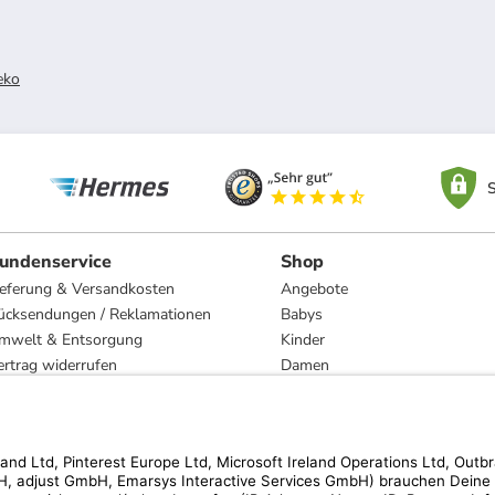
eko
S
undenservice
Shop
ieferung & Versandkosten
Angebote
ücksendungen / Reklamationen
Babys
mwelt & Entsorgung
Kinder
ertrag widerrufen
Damen
esetzliche Gewährleistung und Reparatur
Herren
Wohnen
Trachten
Marken