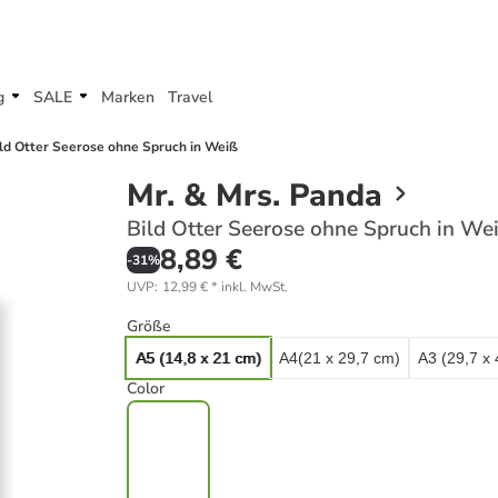
g
SALE
Marken
Travel
ld Otter Seerose ohne Spruch in Weiß
Mr. & Mrs. Panda
Bild Otter Seerose ohne Spruch in We
8,89 €
-
31
%
UVP
:
12,99 €
*
inkl. MwSt.
Größe
A5 (14,8 x 21 cm)
A4(21 x 29,7 cm)
A3 (29,7 x
Color