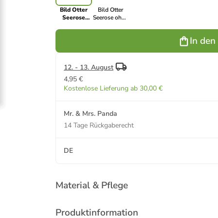
Bild Otter
Bild Otter
Seerose
Seerose ohne
ohne Spruch
Spruch in
in Weiß
Grau Pastell
In den
12. - 13. August
4,95 €
Kostenlose Lieferung ab 30,00 €
Mr. & Mrs. Panda
14 Tage Rückgaberecht
DE
Material & Pflege
Produktinformation