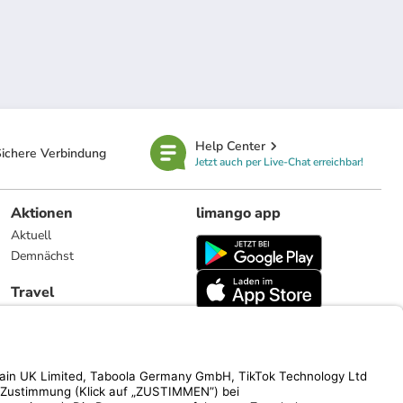
Help Center
ichere Verbindung
Jetzt auch per Live-Chat erreichbar!
Aktionen
limango app
Aktuell
Demnächst
Travel
Reiseangebote