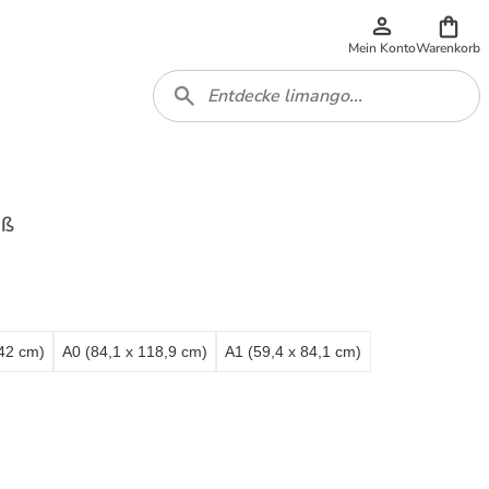
Mein Konto
Warenkorb
iß
 42 cm)
A0 (84,1 x 118,9 cm)
A1 (59,4 x 84,1 cm)