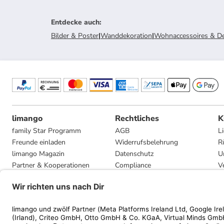
Entdecke auch
:
Bilder & Poster
|
Wanddekoration
|
Wohnaccessoires & D
limango
Rechtliches
K
family Star Programm
AGB
L
Freunde einladen
Widerrufsbelehrung
R
limango Magazin
Datenschutz
U
Partner & Kooperationen
Compliance
V
Jobs
Impressum
G
Presse
Privatsphäre-Einstellungen
Mediadaten
Geschenkgutscheinbedingungen