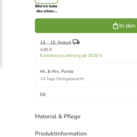
Bild Ich habe
das schon...
mit Spruch in
Schwarz
In den
14. - 15. August
4,95 €
Kostenlose Lieferung ab 30,00 €
Mr. & Mrs. Panda
14 Tage Rückgaberecht
DE
Material & Pflege
Produktinformation