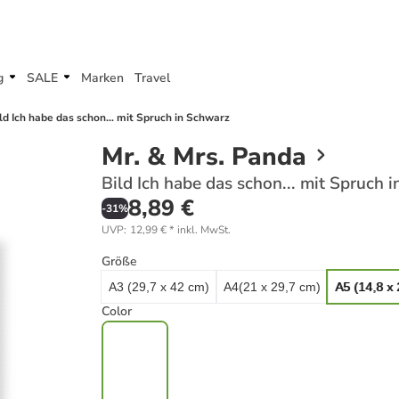
g
SALE
Marken
Travel
ld Ich habe das schon... mit Spruch in Schwarz
Mr. & Mrs. Panda
Bild Ich habe das schon... mit Spruch 
8,89 €
-
31
%
UVP
:
12,99 €
*
inkl. MwSt.
Größe
A3 (29,7 x 42 cm)
A4(21 x 29,7 cm)
A5 (14,8 x
Color