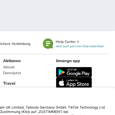
Help Center
ichere Verbindung
Jetzt auch per Live-Chat erreichbar!
Aktionen
limango app
Aktuell
Demnächst
Travel
Reiseangebote