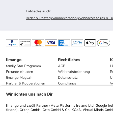
Entdecke auch
:
Bilder & Poster
|
Wanddekoration
|
Wohnaccessoires & D
limango
Rechtliches
K
family Star Programm
AGB
L
Freunde einladen
Widerrufsbelehrung
R
limango Magazin
Datenschutz
U
Partner & Kooperationen
Compliance
V
Jobs
Impressum
G
Presse
Privatsphäre-Einstellungen
Mediadaten
Geschenkgutscheinbedingungen