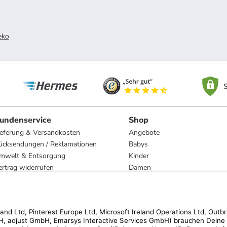
eko
S
undenservice
Shop
ieferung & Versandkosten
Angebote
ücksendungen / Reklamationen
Babys
mwelt & Entsorgung
Kinder
ertrag widerrufen
Damen
esetzliche Gewährleistung und Reparatur
Herren
Wohnen
Trachten
Marken