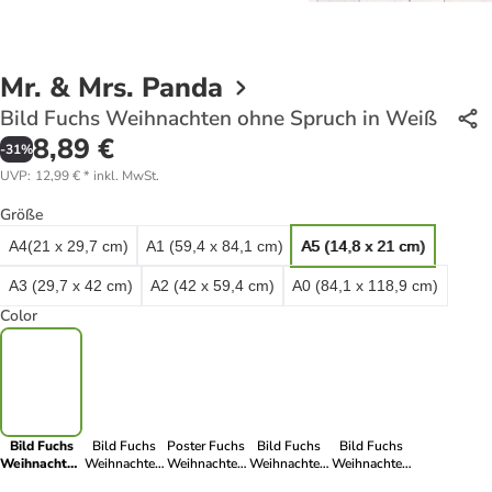
Mr. & Mrs. Panda
Bild Fuchs Weihnachten ohne Spruch in Weiß
8,89 €
-
31
%
UVP
:
12,99 €
*
inkl. MwSt.
Größe
A4(21 x 29,7 cm)
A1 (59,4 x 84,1 cm)
A5 (14,8 x 21 cm)
A3 (29,7 x 42 cm)
A2 (42 x 59,4 cm)
A0 (84,1 x 118,9 cm)
Color
Bild Fuchs
Bild Fuchs
Poster Fuchs
Bild Fuchs
Bild Fuchs
Weihnachten
Weihnachten
Weihnachten
Weihnachten
Weihnachten
ohne Spruch
ohne Spruch
ohne Spruch
ohne Spruch
ohne Spruch