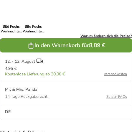
in Weiß
in Türkis
in Grau
in Blau
in Eisblau
Pastell
Pastell
Pastell
Bild Fuchs
Bild Fuchs
Weihnachten
Weihnachten
ohne Spruch
ohne Spruch
Warum ändern sich die Preise?
in Gelb
in Rot Pastell
In den Warenkorb für
8,89 €
Pastell
12. - 13. August
4,95 €
Kostenlose Lieferung ab 30,00 €
Versandkosten
Mr. & Mrs. Panda
14 Tage Rückgaberecht
Zu den FAQs
DE