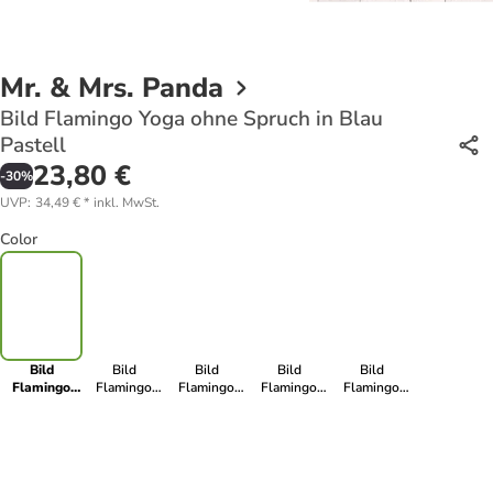
Mr. & Mrs. Panda
Bild Flamingo Yoga ohne Spruch in Blau
Pastell
23,80 €
-
30
%
UVP
:
34,49 €
*
inkl. MwSt.
Color
Bild
Bild
Bild
Bild
Bild
Flamingo
Flamingo
Flamingo
Flamingo
Flamingo
Yoga ohne
Yoga ohne
Yoga ohne
Yoga ohne
Yoga ohne
Spruch in
Spruch in Rot
Spruch in
Spruch in
Spruch in
Blau Pastell
Pastell
Aquarell Pink
Türkis Pastell
Weiß