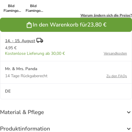
Bild
Bild
Flamingo
Flamingo
Yoga ohne
Yoga ohne
Warum ändern sich die Preise?
Spruch in
Spruch in
In den Warenkorb für
23,80 €
Grau Pastell
Gelb Pastell
14. - 15. August
4,95 €
Kostenlose Lieferung ab 30,00 €
Versandkosten
Mr. & Mrs. Panda
14 Tage Rückgaberecht
Zu den FAQs
DE
Material & Pflege
Produktinformation