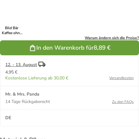
Blau Pastell
Gelb Pastell
Grau Pastell
Pastell
Weiß
Bild Bär
Kaffee ohne
Spruch in
Warum ändern sich die Preise?
Türkis Pastell
In den Warenkorb für
8,89 €
12. - 13. August
4,95 €
Kostenlose Lieferung ab 30,00 €
Versandkosten
Mr. & Mrs. Panda
14 Tage Rückgaberecht
Zu den FAQs
DE