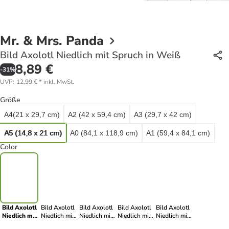
Mr. & Mrs. Panda
Bild Axolotl Niedlich mit Spruch in Weiß
8,89 €
-
31
%
UVP
:
12,99 €
*
inkl. MwSt.
Größe
A4(21 x 29,7 cm)
A2 (42 x 59,4 cm)
A3 (29,7 x 42 cm)
A5 (14,8 x 21 cm)
A0 (84,1 x 118,9 cm)
A1 (59,4 x 84,1 cm)
Color
Bild Axolotl
Bild Axolotl
Bild Axolotl
Bild Axolotl
Bild Axolotl
Niedlich mit
Niedlich mit
Niedlich mit
Niedlich mit
Niedlich mit
Spruch in
Spruch in
Spruch in
Spruch in
Spruch in