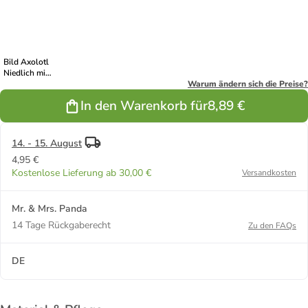
Weiß
Türkis Pastell
Gelb Pastell
Blau Pastell
Grau Pastell
Bild Axolotl
Niedlich mit
Spruch in Rot
Warum ändern sich die Preise?
Pastell
In den Warenkorb für
8,89 €
14. - 15. August
4,95 €
Kostenlose Lieferung ab 30,00 €
Versandkosten
Mr. & Mrs. Panda
14 Tage Rückgaberecht
Zu den FAQs
DE