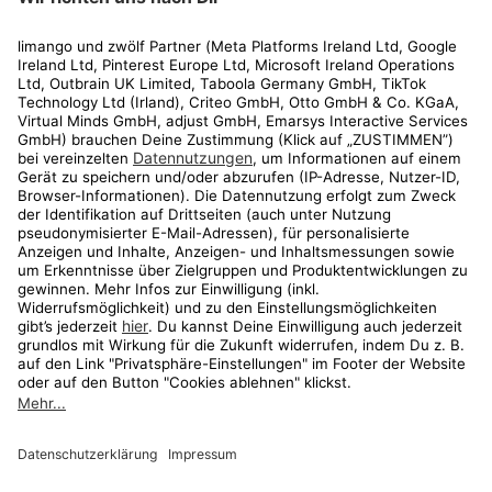
Rechtliches
Kundenservice
Shop
Aktionen
Travel
limango.nl
limango.pl