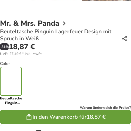
Mr. & Mrs. Panda
Beuteltasche Pinguin Lagerfeuer Design mit
Spruch in Weiß
18,87 €
-
31
%
UVP
:
27,49 €
*
inkl. MwSt.
Color
Beuteltasche
Pinguin
Lagerfeuer
Warum ändern sich die Preise?
Design mit
In den Warenkorb für
18,87 €
Spruch in
Weiß