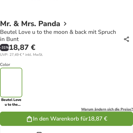
Mr. & Mrs. Panda
Beutel Love u to the moon & back mit Spruch
in Bunt
18,87 €
-
31
%
UVP
:
27,49 €
*
inkl. MwSt.
Color
Beutel Love
u to the
moon & back
Warum ändern sich die Preise?
mit Spruch in
In den Warenkorb für
18,87 €
Bunt