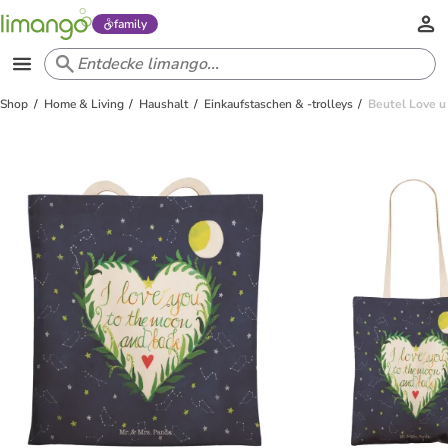
family
Shop
Home & Living
Haushalt
Einkaufstaschen & -trolleys
Beutel Love u