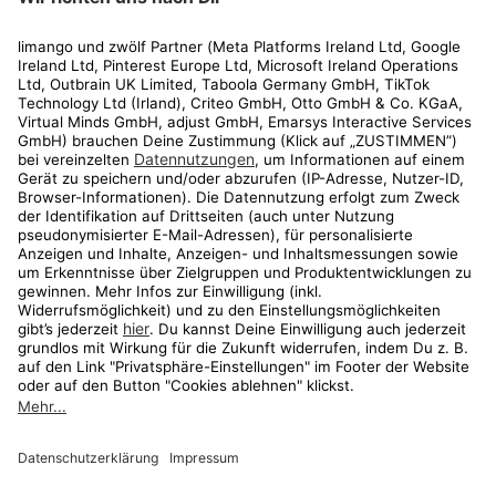
Rechtliches
Kundenservice
Shop
Aktionen
Travel
limango.nl
limango.pl