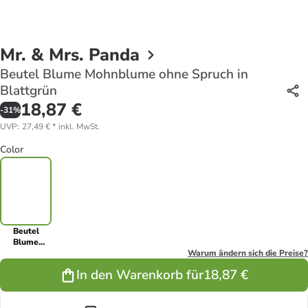
Mr. & Mrs. Panda
Beutel Blume Mohnblume ohne Spruch in
Blattgrün
18,87 €
-
31
%
UVP
:
27,49 €
*
inkl. MwSt.
Color
Beutel
Blume
Mohnblume
Warum ändern sich die Preise?
ohne Spruch
In den Warenkorb für
18,87 €
in Blattgrün