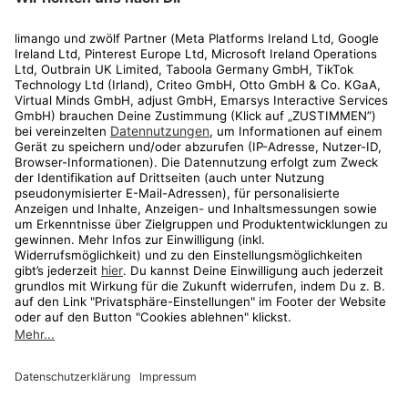
Rechtliches
Kundenservice
Shop
Aktionen
Travel
limango.nl
limango.pl