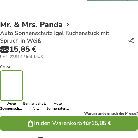
Mr. & Mrs. Panda
Auto Sonnenschutz Igel Kuchenstück mit
Spruch in Weiß
15,85 €
-
31
%
UVP
:
22,99 €
*
inkl. MwSt.
Color
Auto
Sonnenschutz
Auto
Sonnenschutz
für
Sonnenblende
Igel
Autoscheiben
Igel
Warum ändern sich die Preise?
Kuchenstück
Igel
Kuchenstück
In den Warenkorb für
15,85 €
mit Spruch in
Kuchenstück
mit Spruch in
Weiß
... in Schwarz
Gelb Pastell