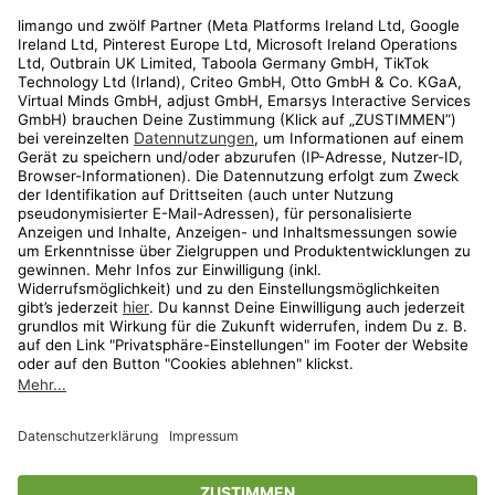
Rechtliches
Kundenservice
Shop
Aktionen
Travel
limango.nl
limango.pl