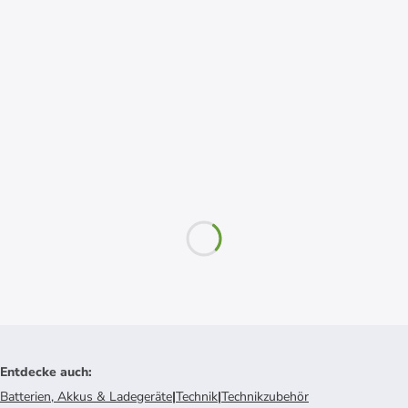
Entdecke auch
:
Batterien, Akkus & Ladegeräte
|
Technik
|
Technikzubehör