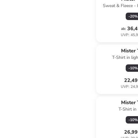
Sweat & Fleece - 
-
20
%
36,4
ab
:
UVP
:
45,9
Mister
T-Shirt in lig
-
10
%
22,49
UVP
:
24,9
Mister
T-Shirt in
-
10
%
26,99