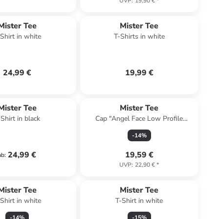
UVP
:
19,90 €
*
Mister Tee
Mister Tee
Shirt in white
T-Shirts in white
24,99 €
19,99 €
Mister Tee
Mister Tee
-Shirt in black
Cap "Angel Face Low Profile
Cotton Twill" in Schwarz
-
14
%
24,99 €
19,59 €
ab
:
UVP
:
22,90 €
*
Mister Tee
Mister Tee
Shirt in white
T-Shirt in white
-
14
%
-
15
%