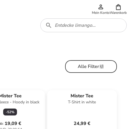
Mein Konto
Warenkorb
Alle Filter
Mister Tee
Mister Tee
eece - Hoody in black
T-Shirt in white
-
52
%
19,09 €
24,99 €
ab
: