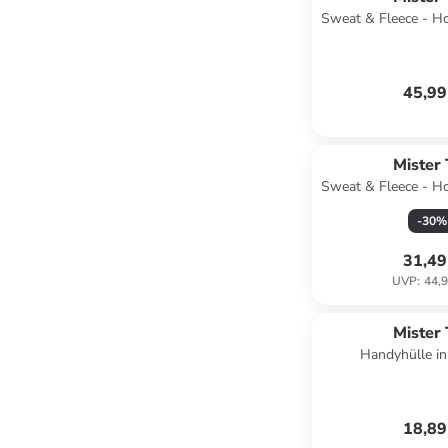
Sweat & Fleece - Ho
45,99
Mister
Sweat & Fleece - Ho
-
30
%
31,49
UVP
:
44,9
Mister
Handyhülle i
18,89