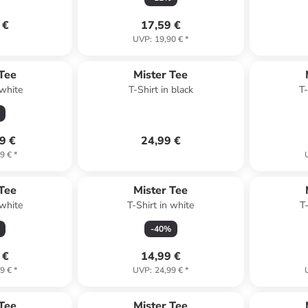
 €
17,59 €
UVP
:
19,90 €
*
 Tee
Mister Tee
 white
T-Shirt in black
T-
9 €
24,99 €
9 €
*
 Tee
Mister Tee
 white
T-Shirt in white
T
-
40
%
 €
14,99 €
9 €
*
UVP
:
24,99 €
*
 Tee
Mister Tee