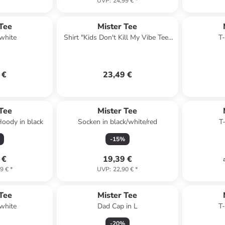
UVP
:
24,99 €
*
 Tee
Mister Tee
 white
Shirt "Kids Don't Kill My Vibe Tee"
T-
in Schwarz
 €
23,49 €
 Tee
Mister Tee
Hoody in black
Socken in black/white/red
T
-
15
%
 €
19,39 €
9 €
*
UVP
:
22,90 €
*
 Tee
Mister Tee
 white
Dad Cap in L
T-
-
20
%