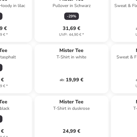
Hoody in lilac
Pullover in Schwarz
Sweat & Fle
-
29
%
9 €
31,69 €
9 €
*
UVP
:
44,90 €
*
 Tee
Mister Tee
htasphalt
T-Shirt in white
Sweat & Fl
 €
19,99 €
ab
:
9 €
*
 Tee
Mister Tee
 black
T-Shirt in duskrose
T
 €
24,99 €