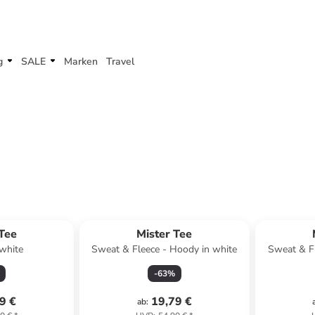
g
SALE
Marken
Travel
 Tee
Mister Tee
 white
Sweat & Fleece - Hoody in white
Sweat & Fl
-
63
%
9 €
19,79 €
ab
: