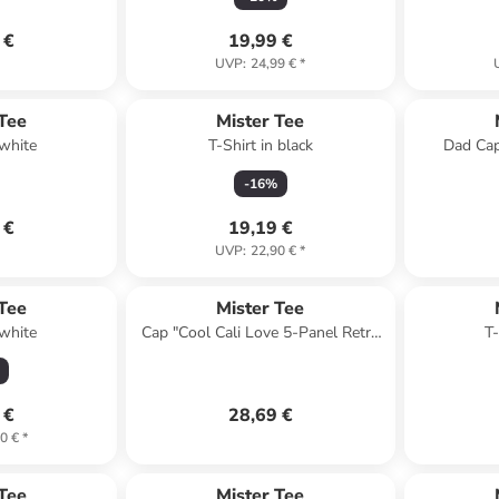
 €
19,99 €
UVP
:
24,99 €
*
 Tee
Mister Tee
 white
T-Shirt in black
Dad Cap
-
16
%
 €
19,19 €
UVP
:
22,90 €
*
 Tee
Mister Tee
 white
Cap "Cool Cali Love 5-Panel Retro
T-
Trucker Cap" in Schwarz
 €
28,69 €
0 €
*
 Tee
Mister Tee