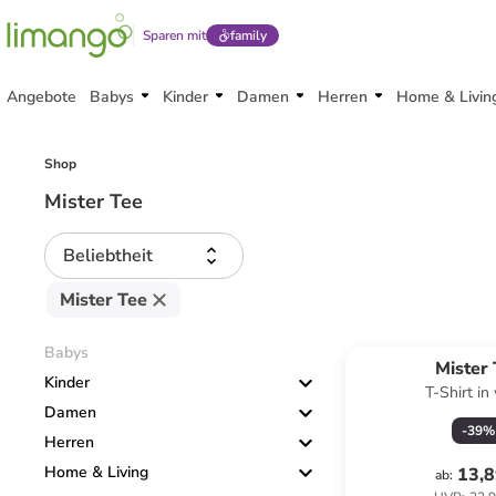
Sparen mit
family
Angebote
Babys
Kinder
Damen
Herren
Home & Livin
Shop
Mister Tee
Beliebtheit
Mister Tee
Babys
Mister
Kinder
T-Shirt in
Damen
-
39
%
Herren
Home & Living
13,8
ab
: