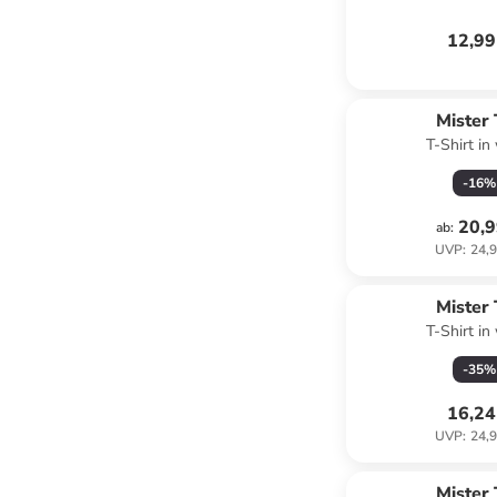
12,99
Mister
T-Shirt in
-
16
%
20,9
ab
:
UVP
:
24,9
Mister
T-Shirt in
-
35
%
16,24
UVP
:
24,9
Mister