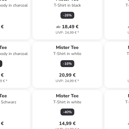
ody in charcoal
T-Shirt in black
T
-
26
%
 €
18,49 €
ab
:
UVP
:
24,99 €
*
 Tee
Mister Tee
ody in charcoal
T-Shirt in white
T
-
16
%
 €
20,99 €
9 €
*
UVP
:
24,99 €
*
 Tee
Mister Tee
n Schwarz
T-Shirt in white
T-
-
40
%
 €
14,99 €