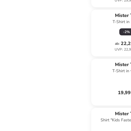
UVP
:
29,9
Mister
T-Shirt in
-
2
%
22,2
ab
:
UVP
:
22,9
Mister
T-Shirt in
19,99
Mister
Shirt "Kids Fast
Average Tee"