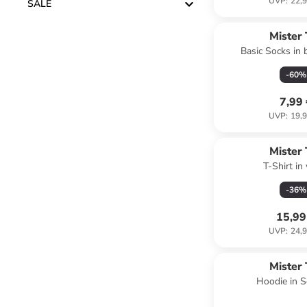
UVP
:
22,9
SALE
Mister
Basic Socks in 
-
60
%
7,99
UVP
:
19,9
Mister
T-Shirt in
-
36
%
15,99
UVP
:
24,9
Mister
Hoodie in 