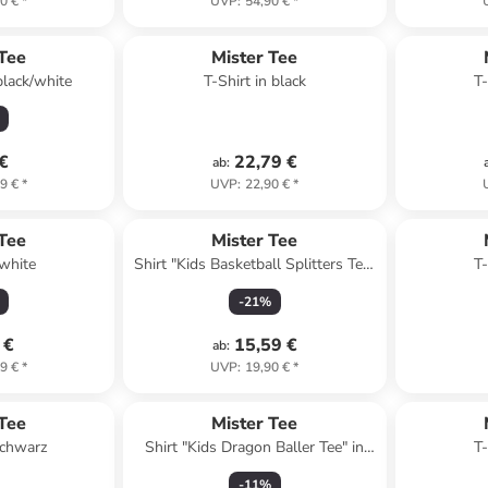
0 €
*
UVP
:
54,90 €
*
 Tee
Mister Tee
black/white
T-Shirt in black
T-
 €
22,79 €
ab
:
9 €
*
UVP
:
22,90 €
*
 Tee
Mister Tee
 white
Shirt "Kids Basketball Splitters Tee"
T-
in Rot
-
21
%
 €
15,59 €
ab
:
9 €
*
UVP
:
19,90 €
*
 Tee
Mister Tee
Schwarz
Shirt "Kids Dragon Baller Tee" in
T-
Weiß
-
11
%