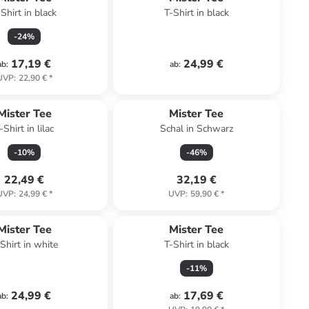
-Shirt in black
T-Shirt in black
-
24
%
17,19 €
24,99 €
ab
:
ab
:
UVP
:
22,90 €
*
Mister Tee
Mister Tee
-Shirt in lilac
Schal in Schwarz
-
10
%
-
46
%
22,49 €
32,19 €
UVP
:
24,99 €
*
UVP
:
59,90 €
*
Mister Tee
Mister Tee
Shirt in white
T-Shirt in black
-
11
%
24,99 €
17,69 €
ab
:
ab
: