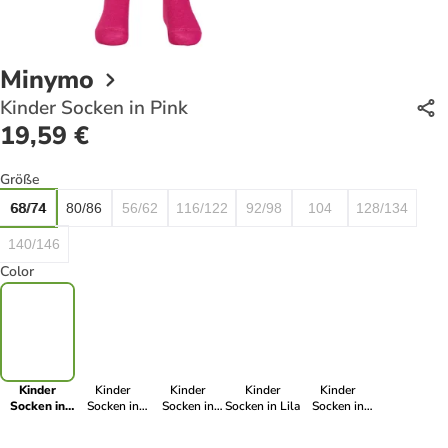
Minymo
Kinder Socken in Pink
19,59 €
Größe
68/74
80/86
56/62
116/122
92/98
104
128/134
140/146
Color
Kinder
Kinder
Kinder
Kinder
Kinder
Socken in
Socken in
Socken in
Socken in Lila
Socken in
Pink
Grau
Blau
Rosa