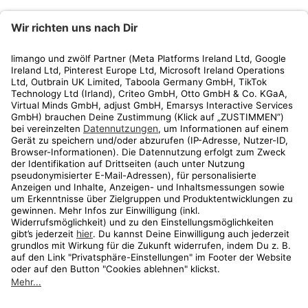
limango
Rechtliches
Kundenservice
Shop
Aktionen
Travel