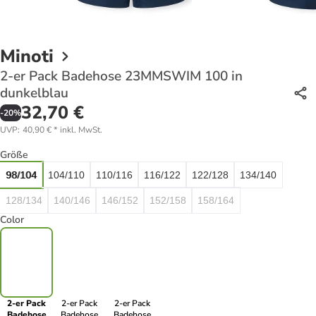
Minoti
2-er Pack Badehose 23MMSWIM 100 in
dunkelblau
32,70 €
-
20
%
UVP
:
40,90 €
*
inkl. MwSt.
Größe
98/104
104/110
110/116
116/122
122/128
134/140
128/134
140/146
146/152
152/158
158/164
Color
2-er Pack
2-er Pack
2-er Pack
Badehose
Badehose
Badehose