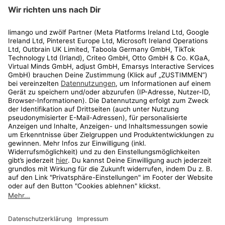
limango
Rechtliches
Kundenservice
Shop
Aktionen
Travel