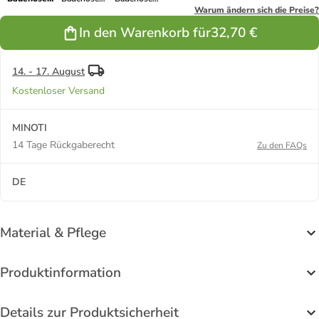
23MMSWIM
23MMSWIM
23MMSWIM
Warum ändern sich die Preise?
100 in
100 in
100 in orange
In den Warenkorb für
32,70 €
dunkelblau
royalblau
14. - 17. August
Kostenloser Versand
MINOTI
14 Tage Rückgaberecht
Zu den FAQs
DE
Material & Pflege
Produktinformation
Details zur Produktsicherheit