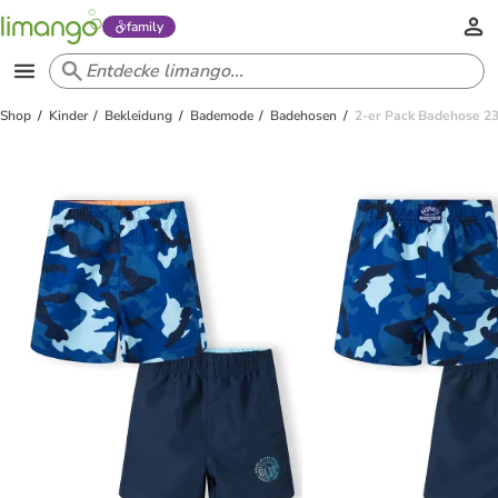
family
Shop
Kinder
Bekleidung
Bademode
Badehosen
2-er Pack Badehose 2