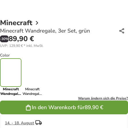
Minecraft
Minecraft Wandregale, 3er Set, grün
89,90 €
-
30
%
UVP
:
129,90 €
*
inkl. MwSt.
Color
Minecraft
Minecraft
Wandregale,
Wandregale,
3er Set, grün
3er Set,
Warum ändern sich die Preise?
schwarz
In den Warenkorb für
89,90 €
14. - 18. August