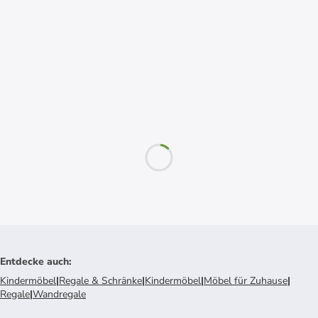
Entdecke auch
:
Kindermöbel
|
Regale & Schränke
|
Kindermöbel
|
Möbel für Zuhause
|
Regale
|
Wandregale