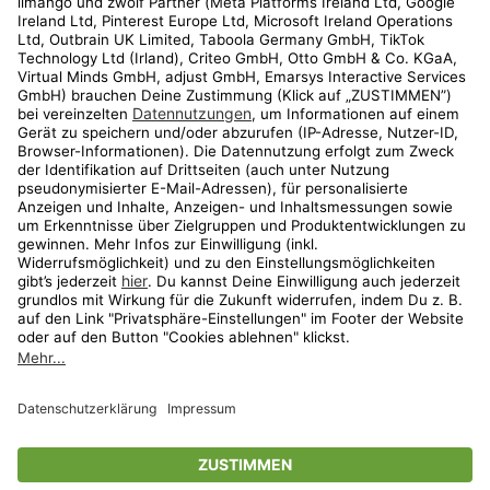
Kundenservice
Shop
Aktionen
Travel
limango.nl
limango.pl
* Streichpreise entsprechen der unverbindlichen Preisempfehlung des