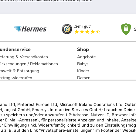
S
undenservice
Shop
ieferung & Versandkosten
Angebote
ücksendungen / Reklamationen
Babys
mwelt & Entsorgung
Kinder
ertrag widerrufen
Damen
esetzliche Gewährleistung und Reparatur
Herren
Wohnen
Trachten
Marken