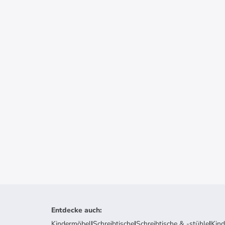
Entdecke auch
:
Kindermöbel
|
Schreibtische
|
Schreibtische & -stühle
|
Kin