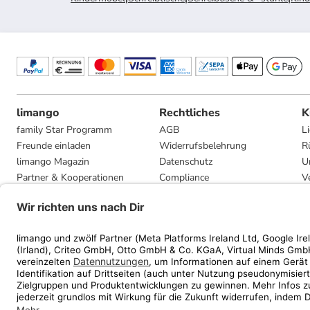
limango
Rechtliches
K
family Star Programm
AGB
L
Freunde einladen
Widerrufsbelehrung
R
limango Magazin
Datenschutz
U
Partner & Kooperationen
Compliance
V
Jobs
Impressum
G
Presse
Privatsphäre-Einstellungen
Mediadaten
Geschenkgutscheinbedingungen