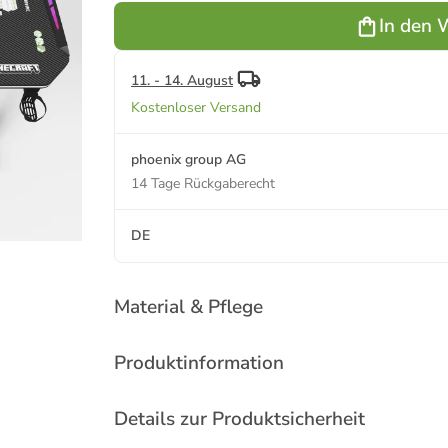
Getränke-
und
Bürotisch,
und
In den 
und
Headphone-
Gaming-
Headphone-
Headphone-
Halterung
Tisch
Halterung
Halterung
11. - 14. August
Kostenloser Versand
phoenix group AG
14 Tage Rückgaberecht
DE
Material & Pflege
Produktinformation
Details zur Produktsicherheit