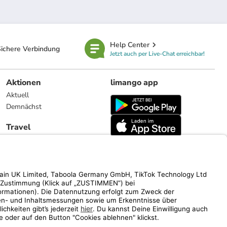
Help Center
ichere Verbindung
Jetzt auch per Live-Chat erreichbar!
Aktionen
limango app
Aktuell
Demnächst
Travel
Reiseangebote
limango.nl
limango.pl