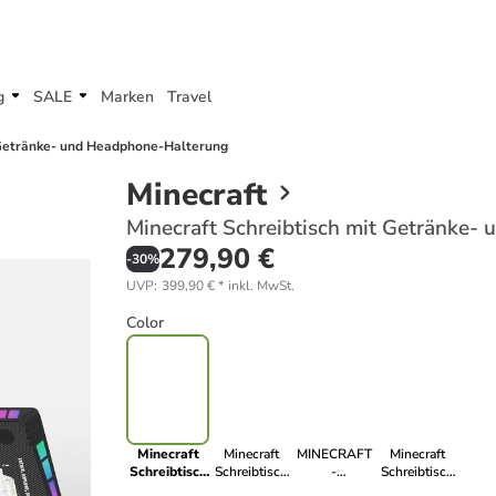
g
SALE
Marken
Travel
 Getränke- und Headphone-Halterung
Minecraft
Minecraft Schreibtisch mit Getränke
279,90 €
-
30
%
UVP
:
399,90 €
*
inkl. MwSt.
Color
Minecraft
Minecraft
MINECRAFT
Minecraft
Schreibtisch
Schreibtisch
-
Schreibtisch
mit
mit Getränke-
Schreibtisch,
mit Getränke-