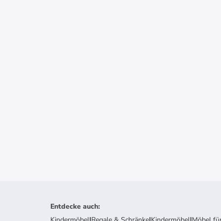
Entdecke auch
:
Kindermöbel
|
Regale & Schränke
|
Kindermöbel
|
Möbel fü