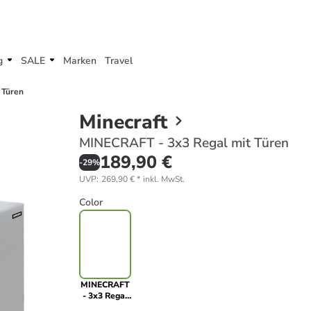
g
SALE
Marken
Travel
 Türen
Minecraft
MINECRAFT - 3x3 Regal mit Türen
189,90 €
-
29
%
UVP
:
269,90 €
*
inkl. MwSt.
Color
MINECRAFT
- 3x3 Regal
mit Türen