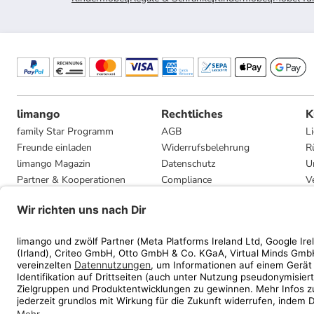
limango
Rechtliches
K
family Star Programm
AGB
L
Freunde einladen
Widerrufsbelehrung
R
limango Magazin
Datenschutz
U
Partner & Kooperationen
Compliance
V
Jobs
Impressum
G
Presse
Privatsphäre-Einstellungen
Mediadaten
Geschenkgutscheinbedingungen