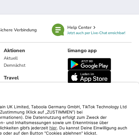
Help Center
ichere Verbindung
Jetzt auch per Live-Chat erreichbar!
Aktionen
limango app
Aktuell
Demnächst
Travel
Reiseangebote
limango.nl
limango.pl