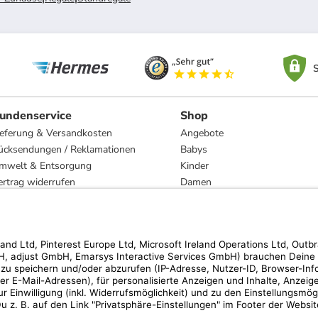
S
undenservice
Shop
ieferung & Versandkosten
Angebote
ücksendungen / Reklamationen
Babys
mwelt & Entsorgung
Kinder
ertrag widerrufen
Damen
esetzliche Gewährleistung und Reparatur
Herren
Wohnen
Trachten
Marken