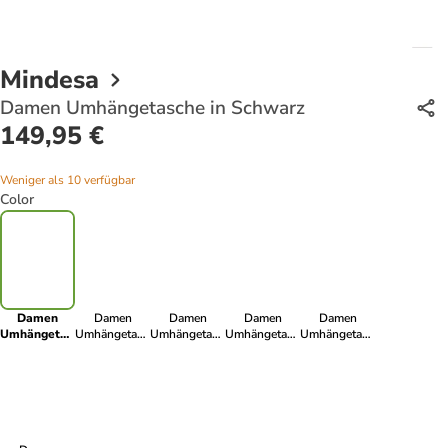
Mindesa
Damen Umhängetasche in Schwarz
149,95 €
Weniger als 10 verfügbar
Color
Damen
Damen
Damen
Damen
Damen
Umhängetasche
Umhängetasche
Umhängetasche
Umhängetasche
Umhängetasche
in Schwarz
in Rosa
in
in Hellgrau
in Blau Grau
Dunkelgrau