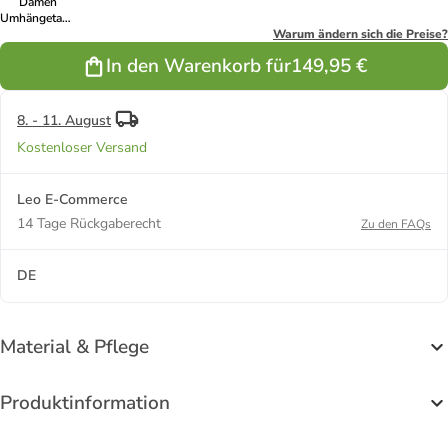
Damen
Umhängetasche
in Khaki
Warum ändern sich die Preise?
In den Warenkorb für
149,95 €
8. - 11. August
Kostenloser Versand
Leo E-Commerce
14 Tage Rückgaberecht
Zu den FAQs
DE
Material & Pflege
Produktinformation