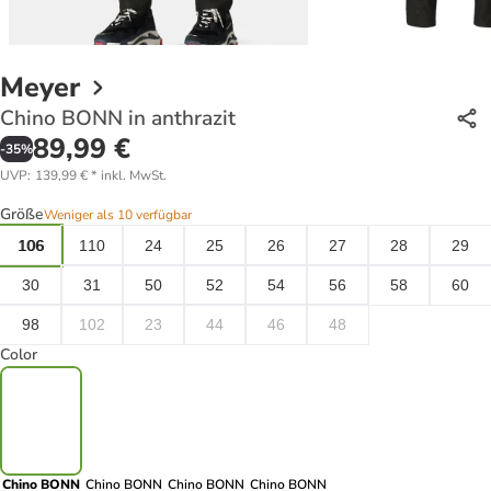
Meyer
Chino BONN in anthrazit
89,99 €
-
35
%
UVP
:
139,99 €
*
inkl. MwSt.
Größe
Weniger als 10 verfügbar
106
110
24
25
26
27
28
29
30
31
50
52
54
56
58
60
98
102
23
44
46
48
Color
Chino BONN
Chino BONN
Chino BONN
Chino BONN