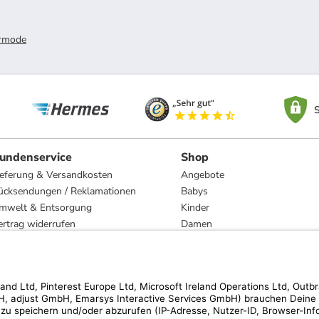
rmode
S
undenservice
Shop
ieferung & Versandkosten
Angebote
ücksendungen / Reklamationen
Babys
mwelt & Entsorgung
Kinder
ertrag widerrufen
Damen
esetzliche Gewährleistung und Reparatur
Herren
Wohnen
Trachten
Marken