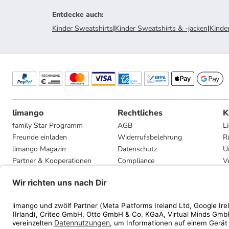
Entdecke auch
:
Kinder Sweatshirts
|
Kinder Sweatshirts & -jacken
|
Kinde
limango
Rechtliches
K
family Star Programm
AGB
L
Freunde einladen
Widerrufsbelehrung
R
limango Magazin
Datenschutz
U
Partner & Kooperationen
Compliance
V
Jobs
Impressum
G
Presse
Privatsphäre-Einstellungen
Mediadaten
Geschenkgutscheinbedingungen