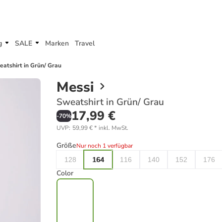
g
SALE
Marken
Travel
atshirt in Grün/ Grau
Messi
Sweatshirt in Grün/ Grau
17,99 €
-
70
%
UVP
:
59,99 €
*
inkl. MwSt.
Größe
Nur noch 1 verfügbar
128
164
116
140
152
176
Color