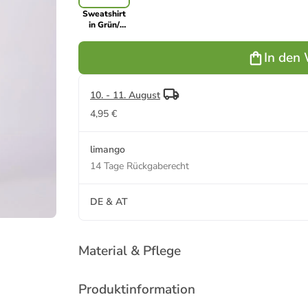
Sweatshirt
in Grün/
Grau
In den
10. - 11. August
4,95 €
limango
14 Tage Rückgaberecht
DE & AT
Material & Pflege
Produktinformation