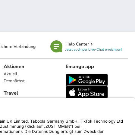
Help Center
ichere Verbindung
Jetzt auch per Live-Chat erreichbar!
Aktionen
limango app
Aktuell
Demnächst
Travel
Reiseangebote