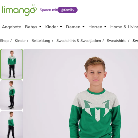
Sparen mit
family
Angebote
Babys
Kinder
Damen
Herren
Home & Livin
Shop
Kinder
Bekleidung
Sweatshirts & Sweatjacken
Sweatshirts
Swe