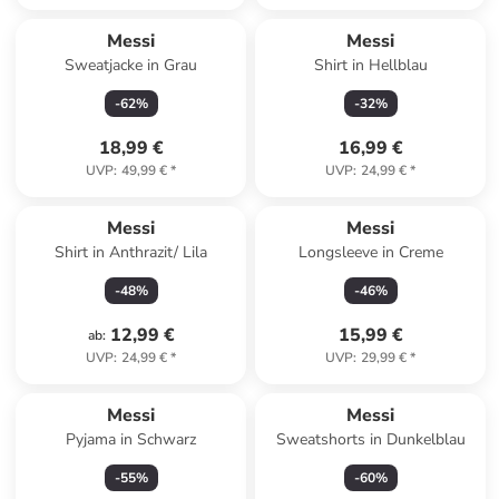
Messi
Messi
Sweatjacke in Grau
Shirt in Hellblau
-
62
%
-
32
%
18,99 €
16,99 €
UVP
:
49,99 €
*
UVP
:
24,99 €
*
Messi
Messi
Shirt in Anthrazit/ Lila
Longsleeve in Creme
-
48
%
-
46
%
12,99 €
15,99 €
ab
:
UVP
:
24,99 €
*
UVP
:
29,99 €
*
Messi
Messi
Pyjama in Schwarz
Sweatshorts in Dunkelblau
-
55
%
-
60
%