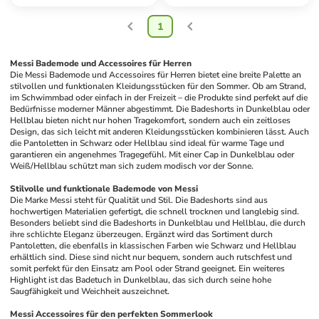
1
Messi Bademode und Accessoires für Herren
Die Messi Bademode und Accessoires für Herren bietet eine breite Palette an 
stilvollen und funktionalen Kleidungsstücken für den Sommer. Ob am Strand, 
im Schwimmbad oder einfach in der Freizeit – die Produkte sind perfekt auf die 
Bedürfnisse moderner Männer abgestimmt. Die Badeshorts in Dunkelblau oder 
Hellblau bieten nicht nur hohen Tragekomfort, sondern auch ein zeitloses 
Design, das sich leicht mit anderen Kleidungsstücken kombinieren lässt. Auch 
die Pantoletten in Schwarz oder Hellblau sind ideal für warme Tage und 
garantieren ein angenehmes Tragegefühl. Mit einer Cap in Dunkelblau oder 
Weiß/Hellblau schützt man sich zudem modisch vor der Sonne.
Stilvolle und funktionale Bademode von Messi
Die Marke Messi steht für Qualität und Stil. Die Badeshorts sind aus 
hochwertigen Materialien gefertigt, die schnell trocknen und langlebig sind. 
Besonders beliebt sind die Badeshorts in Dunkelblau und Hellblau, die durch 
ihre schlichte Eleganz überzeugen. Ergänzt wird das Sortiment durch 
Pantoletten, die ebenfalls in klassischen Farben wie Schwarz und Hellblau 
erhältlich sind. Diese sind nicht nur bequem, sondern auch rutschfest und 
somit perfekt für den Einsatz am Pool oder Strand geeignet. Ein weiteres 
Highlight ist das Badetuch in Dunkelblau, das sich durch seine hohe 
Saugfähigkeit und Weichheit auszeichnet.
Messi Accessoires für den perfekten Sommerlook