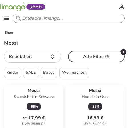
family
Shop
Messi
1
Beliebtheit
Alle Filter
Kinder
SALE
Babys
Weihnachten
Messi
Messi
Sweatshirt in Schwarz
Hoodie in Grau
-
55
%
-
51
%
17,99 €
16,99 €
ab
:
UVP
:
39,99 €
*
UVP
:
34,99 €
*