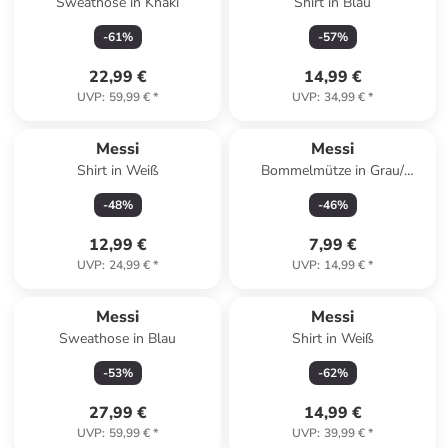
Sweathose in Khaki
Shirt in Blau
-
61
%
-
57
%
22,99 €
14,99 €
UVP
:
59,99 €
*
UVP
:
34,99 €
*
Messi
Messi
Shirt in Weiß
Bommelmütze in Grau/
Schwarz
-
48
%
-
46
%
12,99 €
7,99 €
UVP
:
24,99 €
*
UVP
:
14,99 €
*
Messi
Messi
Sweathose in Blau
Shirt in Weiß
-
53
%
-
62
%
27,99 €
14,99 €
UVP
:
59,99 €
*
UVP
:
39,99 €
*