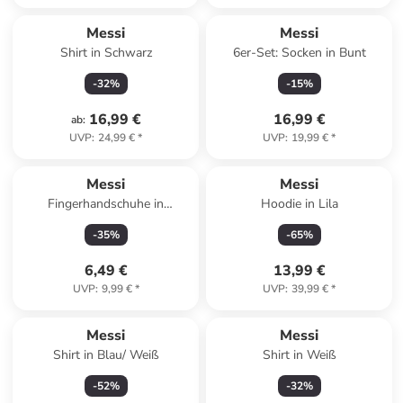
Messi
Messi
Shirt in Schwarz
6er-Set: Socken in Bunt
-
32
%
-
15
%
16,99 €
16,99 €
ab
:
UVP
:
24,99 €
*
UVP
:
19,99 €
*
Reserviert
Messi
Messi
Fingerhandschuhe in
Hoodie in Lila
Dunkelblau
-
35
%
-
65
%
6,49 €
13,99 €
UVP
:
9,99 €
*
UVP
:
39,99 €
*
Messi
Messi
Shirt in Blau/ Weiß
Shirt in Weiß
-
52
%
-
32
%