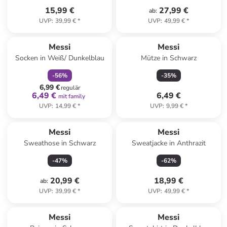
15,99 €
27,99 €
ab
:
UVP
:
39,99 €
*
UVP
:
49,99 €
*
family
rabatt
Messi
Messi
Socken in Weiß/ Dunkelblau
Mütze in Schwarz
-
56
%
-
35
%
6,99 €
regulär
6,49 €
6,49 €
mit family
UVP
:
14,99 €
*
UVP
:
9,99 €
*
Messi
Messi
Sweathose in Schwarz
Sweatjacke in Anthrazit
-
47
%
-
62
%
20,99 €
18,99 €
ab
:
UVP
:
39,99 €
*
UVP
:
49,99 €
*
Messi
Messi