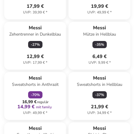
17,99 €
19,99 €
UVP
:
39,99 €
*
UVP
:
49,99 €
*
Messi
Messi
Zehentrenner in Dunkelblau
Mütze in Hellblau
-
27
%
-
35
%
12,99 €
6,49 €
UVP
:
17,99 €
*
UVP
:
9,99 €
*
family
rabatt
Messi
Messi
Sweatshorts in Anthrazit
Sweatshorts in Hellblau
-
70
%
-
37
%
16,99 €
regulär
14,99 €
21,99 €
mit family
UVP
:
49,99 €
*
UVP
:
34,99 €
*
Messi
Messi