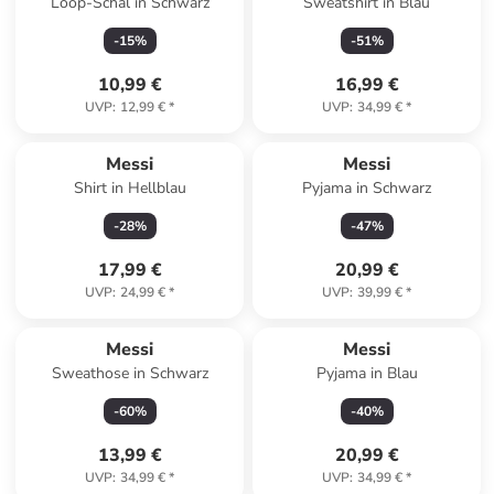
Loop-Schal in Schwarz
Sweatshirt in Blau
-
15
%
-
51
%
10,99 €
16,99 €
UVP
:
12,99 €
*
UVP
:
34,99 €
*
Messi
Messi
Shirt in Hellblau
Pyjama in Schwarz
-
28
%
-
47
%
17,99 €
20,99 €
UVP
:
24,99 €
*
UVP
:
39,99 €
*
Messi
Messi
Sweathose in Schwarz
Pyjama in Blau
-
60
%
-
40
%
13,99 €
20,99 €
UVP
:
34,99 €
*
UVP
:
34,99 €
*