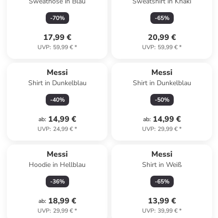
Sweathose in Blau
Sweatshirt in Khaki
-
70
%
-
65
%
17,99 €
20,99 €
UVP
:
59,99 €
*
UVP
:
59,99 €
*
Messi
Messi
Shirt in Dunkelblau
Shirt in Dunkelblau
-
40
%
-
50
%
14,99 €
14,99 €
ab
:
ab
:
UVP
:
24,99 €
*
UVP
:
29,99 €
*
Messi
Messi
Hoodie in Hellblau
Shirt in Weiß
-
36
%
-
65
%
18,99 €
13,99 €
ab
:
UVP
:
29,99 €
*
UVP
:
39,99 €
*