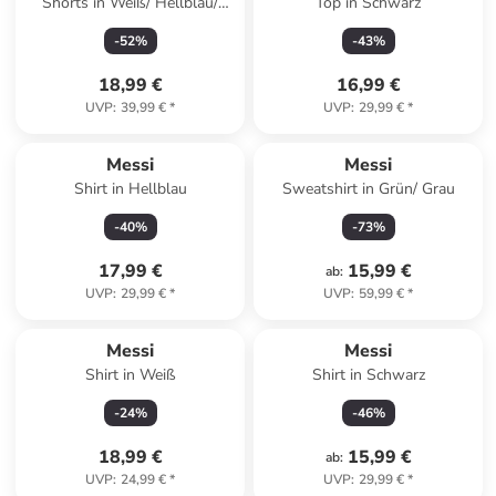
Shorts in Weiß/ Hellblau/
Top in Schwarz
Gold
-
52
%
-
43
%
18,99 €
16,99 €
UVP
:
39,99 €
*
UVP
:
29,99 €
*
Messi
Messi
Shirt in Hellblau
Sweatshirt in Grün/ Grau
-
40
%
-
73
%
17,99 €
15,99 €
ab
:
UVP
:
29,99 €
*
UVP
:
59,99 €
*
Messi
Messi
Shirt in Weiß
Shirt in Schwarz
-
24
%
-
46
%
18,99 €
15,99 €
ab
:
UVP
:
24,99 €
*
UVP
:
29,99 €
*