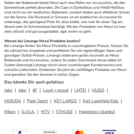
Neben der Bademode bietet Messi auch eine Reihe von Accessoires, die den 
Sommerlook perfekt abrunden. Die Caps in Dunkelblau und Weiß/Hellblau 
sind nicht nur ein modisches Statement, sondern bieten auch effektiven Schutz 
vor der Sonne. Der Rucksack in Schwarz ist ein praktisches Accessoire für 
unterwegs, das genügend Platz für alles bietet, was man für einen Tag am 
Strand oder im Schwimmbad benötigt. Mit den Produkten von Messi ist man 
stets stilvoll und gut ausgestattet, egal wohin es geht.
Warum bei Limango Messi Produkte kaufen?
Bei Limango finden Sie Messi Produkte zu unschlagbaren Preisen. Nutzen Sie 
die zahlreichen Angebote und profitieren Sie von regelmäßigen Sales und 
günstigen Outlet-Preisen. Limango bietet eine große Auswahl an Messi 
Bademode und Accessoires, sodass für jeden Geschmack etwas dabei ist. 
Zudem überzeugt Limango durch einen zuverlässigen Kundenservice und 
schnelle Lieferzeiten. Entdecken Sie jetzt die vielfältigen Produkte von Messi 
und genießen Sie den Sommer in vollen Zügen.
Das könnte Dir auch gefallen
:
Jako
Jako
4F
Loud + proud
LMTD
HUGO
MOKIDA
Plein Sport
KEY LARGO
Karl Lagerfeld Kids
Mikon
G.I.G.A.
MTV
STHUGE
Happiness Istanbul