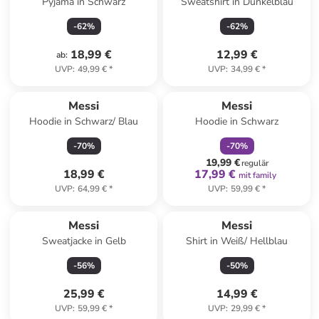
Pyjama in Schwarz
Sweatshirt in Dunkelblau
-
62
%
-
62
%
18,99 €
12,99 €
ab
:
UVP
:
49,99 €
*
UVP
:
34,99 €
*
family
rabatt
Messi
Messi
Hoodie in Schwarz/ Blau
Hoodie in Schwarz
-
70
%
-
70
%
19,99 €
regulär
18,99 €
17,99 €
mit family
UVP
:
64,99 €
*
UVP
:
59,99 €
*
Messi
Messi
Sweatjacke in Gelb
Shirt in Weiß/ Hellblau
-
56
%
-
50
%
25,99 €
14,99 €
UVP
:
59,99 €
*
UVP
:
29,99 €
*