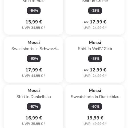
Shirt in Blau
Shirt in Creme
-
54
%
-
28
%
15,99 €
17,99 €
ab
:
UVP
:
34,99 €
*
UVP
:
24,99 €
*
Messi
Messi
Sweatshorts in Schwarz/
Shirt in Weiß/ Gelb
Weiß
-
60
%
-
48
%
17,99 €
12,99 €
ab
:
UVP
:
44,99 €
*
UVP
:
24,99 €
*
Messi
Messi
Shirt in Dunkelblau
Sweatshorts in Dunkelblau
-
57
%
-
60
%
16,99 €
19,99 €
UVP
:
39,99 €
*
UVP
:
49,99 €
*