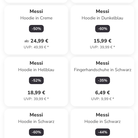
Messi
Messi
Hoodie in Creme
Hoodie in Dunkelblau
-
50
%
-
60
%
24,99 €
15,99 €
ab
:
UVP
:
49,99 €
*
UVP
:
39,99 €
*
Messi
Messi
Hoodie in Hellblau
Fingerhandschuhe in Schwarz
-
52
%
-
35
%
18,99 €
6,49 €
UVP
:
39,99 €
*
UVP
:
9,99 €
*
Messi
Messi
Hoodie in Schwarz
Hoodie in Schwarz
-
60
%
-
44
%