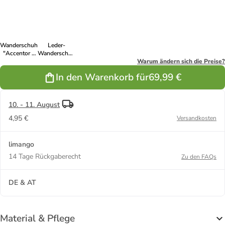
Schwarz
in Hellbraun
in Grau
in Schwarz
Wanderschuhe
Leder-
"Accentor 3
Wanderschuhe
Sport" in Lila/
''Accentor 3''
Warum ändern sich die Preise?
Grau/
in Braun
In den Warenkorb für
69,99 €
Schwarz
10. - 11. August
4,95 €
Versandkosten
limango
14 Tage Rückgaberecht
Zu den FAQs
DE & AT
Material & Pflege