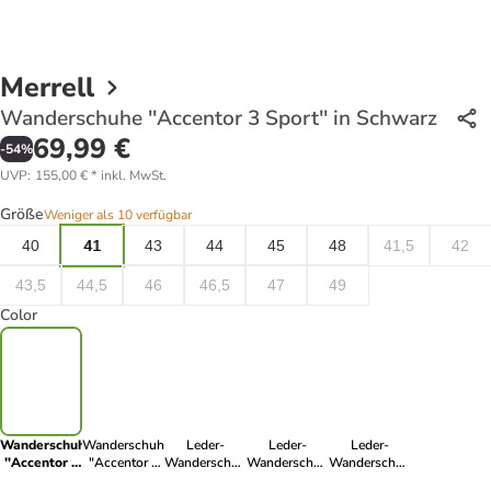
Merrell
Wanderschuhe ''Accentor 3 Sport'' in Schwarz
69,99 €
-
54
%
UVP
:
155,00 €
*
inkl. MwSt.
Größe
Weniger als 10 verfügbar
40
41
43
44
45
48
41,5
42
43,5
44,5
46
46,5
47
49
Color
Wanderschuhe
Wanderschuhe
Leder-
Leder-
Leder-
''Accentor 3
"Accentor 3
Wanderschuhe
Wanderschuhe
Wanderschuhe
Sport'' in
GTX" in Grau
''Accentor 3''
''Accentor 3''
''Accentor 3''