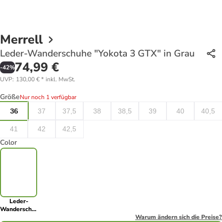
Merrell
Leder-Wanderschuhe "Yokota 3 GTX" in Grau
74,99 €
-
42
%
UVP
:
130,00 €
*
inkl. MwSt.
Größe
Nur noch 1 verfügbar
36
37
37,5
38
38,5
39
40
40,5
41
42
42,5
Color
Leder-
Wanderschuhe
"Yokota 3
Warum ändern sich die Preise?