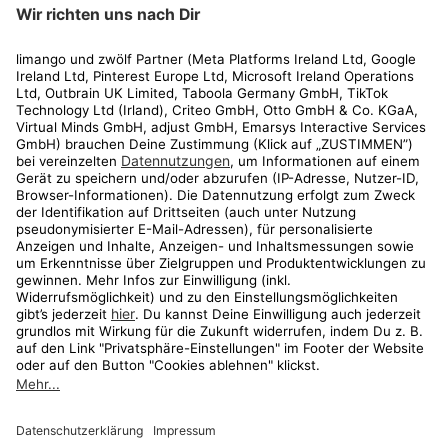
limango
Rechtliches
Kundenservice
Shop
Aktionen
Travel