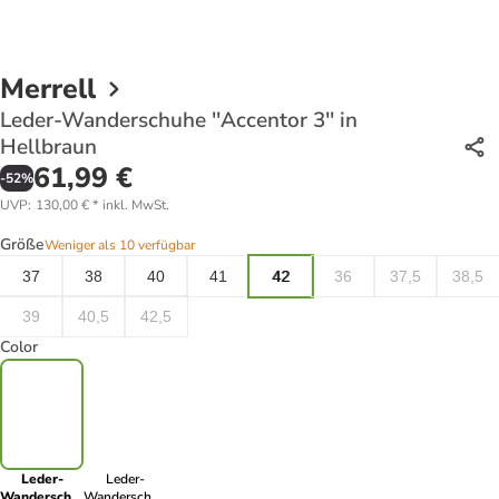
Merrell
Leder-Wanderschuhe ''Accentor 3'' in
Hellbraun
61,99 €
-
52
%
UVP
:
130,00 €
*
inkl. MwSt.
Größe
Weniger als 10 verfügbar
37
38
40
41
42
36
37,5
38,5
39
40,5
42,5
Color
Leder-
Leder-
Wanderschuhe
Wanderschuhe