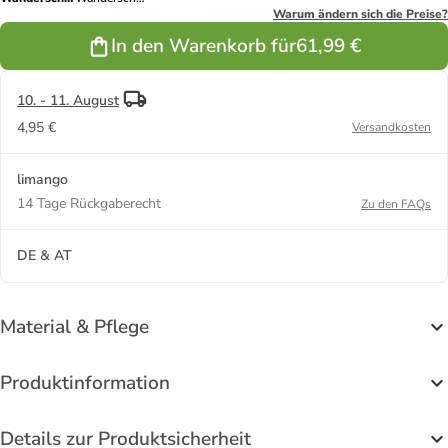
''Accentor 3''
''Accentor 3''
Warum ändern sich die Preise?
in Hellbraun
in Hellbraun
In den Warenkorb für
61,99 €
10. - 11. August
4,95 €
Versandkosten
limango
14 Tage Rückgaberecht
Zu den FAQs
DE & AT
Material & Pflege
Produktinformation
Details zur Produktsicherheit