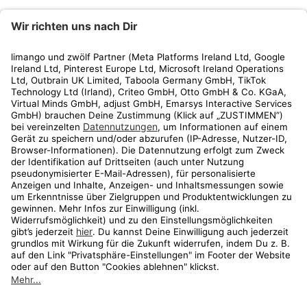
limango
Rechtliches
Kundenservice
Shop
Aktionen
Travel