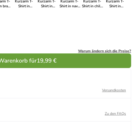
arm T-
Kurzarm T-
Kurzarm T-
Kurzarm T-
Kurzarm T-
Kurzarm T-
in braun
Shirt in
Shirt in
Shirt in navy
Shirt in chilli
Shirt in
rau
azurblau
flamingo
blau
rot
dunkle
aprikose
Warum ändern sich die Preise?
 Warenkorb für
19,99 €
Versandkosten
Zu den FAQs