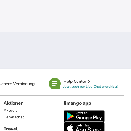
Help Center
ichere Verbindung
Jetzt auch per Live-Chat erreichbar!
Aktionen
limango app
Aktuell
Demnächst
Travel