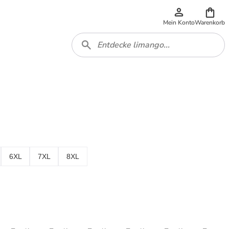
Mein Konto
Warenkorb
6XL
7XL
8XL