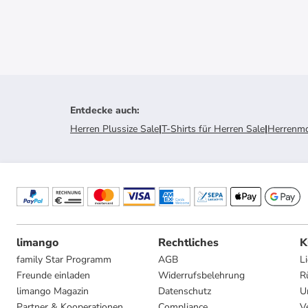
Entdecke auch
:
Herren Plussize Sale
|
T-Shirts für Herren Sale
|
Herrenmo
limango
Rechtliches
K
family Star Programm
AGB
L
Freunde einladen
Widerrufsbelehrung
R
limango Magazin
Datenschutz
U
Partner & Kooperationen
Compliance
V