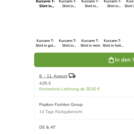
Kurzarm T-
Kurzarm T-
Kurzarm T-
Kurzarm T-
Kurz
Shirt in
Shirt in
Shirt in
Shirt in
Shirt 
himmelblau
schwarz
kupferbraun
dunkles olive
g
Kurzarm T-
Kurzarm T-
Kurzarm T-
Kurzarm T-
Shirt in gold
Shirt in
Shirt in mint
Shirt in helle
beige
lagunen grün
beere
In den
8. - 11. August
4,95 €
Kostenlose Lieferung ab 30,00 €
Popken Fashion Group
14 Tage Rückgaberecht
DE & AT