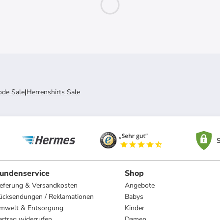
de Sale
|
Herrenshirts Sale
S
undenservice
Shop
ieferung & Versandkosten
Angebote
ücksendungen / Reklamationen
Babys
mwelt & Entsorgung
Kinder
ertrag widerrufen
Damen