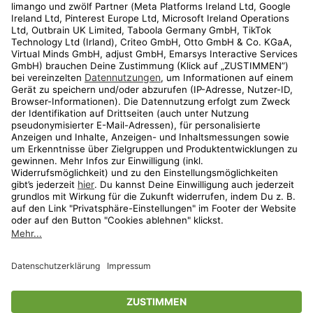
Kundenservice
Shop
Aktionen
Travel
limango.nl
limango.pl