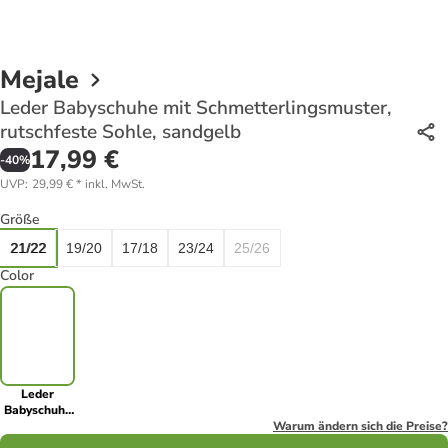
Mejale
Leder Babyschuhe mit Schmetterlingsmuster,
rutschfeste Sohle, sandgelb
17,99 €
-
40
%
UVP
:
29,99 €
*
inkl. MwSt.
Größe
21/22
19/20
17/18
23/24
25/26
Color
Leder
Babyschuhe
mit
Warum ändern sich die Preise?
Schmetterlingsmuster,