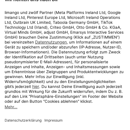
Rechtliches
Kundenservice
Shop
Aktionen
Travel
limango.nl
limango.pl