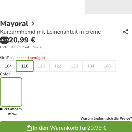
Mayoral
Kurzarmhemd mit Leinenanteil in creme
20,99 €
-
40
%
UVP
:
34,99 €
*
inkl. MwSt.
Größe
Nur noch 1 verfügbar
104
110
116
122
128
134
140
Color
Kurzarmhemd
mit
Leinenanteil
Warum ändern sich die Preise?
in creme
In den Warenkorb für
20,99 €