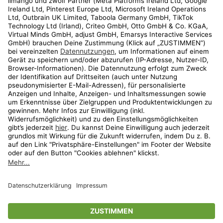
Kundenservice
Shop
Aktionen
Travel
limango.nl
limango.pl
* Streichpreise entsprechen der unverbindlichen Preisempfehlung des