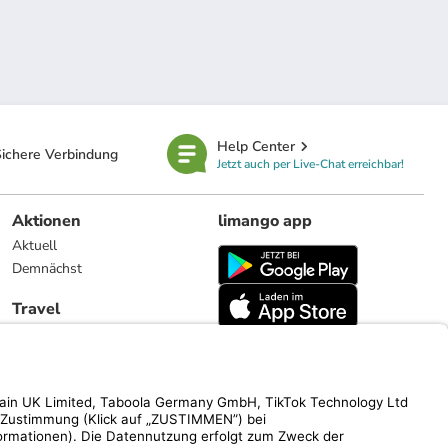
Help Center
ichere Verbindung
Jetzt auch per Live-Chat erreichbar!
Aktionen
limango app
Aktuell
Demnächst
Travel
Reiseangebote