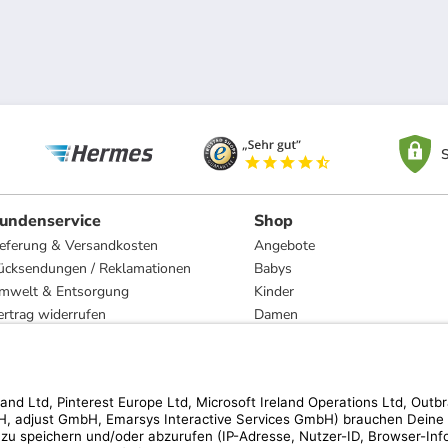
S
undenservice
Shop
ieferung & Versandkosten
Angebote
ücksendungen / Reklamationen
Babys
mwelt & Entsorgung
Kinder
ertrag widerrufen
Damen
esetzliche Gewährleistung und Reparatur
Herren
Wohnen
Trachten
Marken