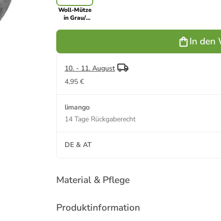
Woll-Mütze
in Grau/
Creme
In den
10. - 11. August
4,95 €
limango
14 Tage Rückgaberecht
DE & AT
Material & Pflege
Produktinformation