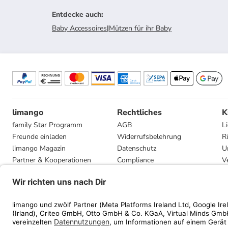
Entdecke auch
:
Baby Accessoires
|
Mützen für ihr Baby
limango
Rechtliches
K
family Star Programm
AGB
L
Freunde einladen
Widerrufsbelehrung
R
limango Magazin
Datenschutz
U
Partner & Kooperationen
Compliance
V
Jobs
Impressum
G
Presse
Privatsphäre-Einstellungen
Mediadaten
Geschenkgutscheinbedingungen