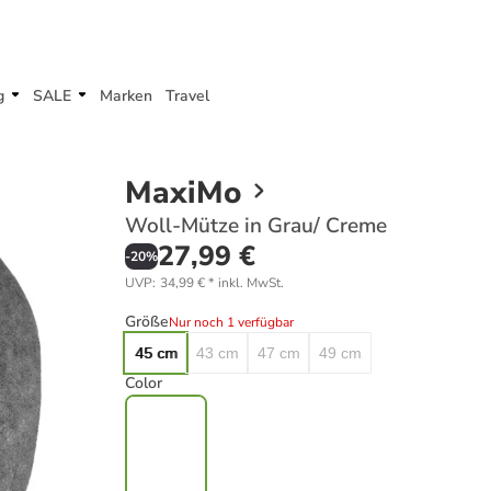
g
SALE
Marken
Travel
MaxiMo
Woll-Mütze in Grau/ Creme
27,99 €
-
20
%
UVP
:
34,99 €
*
inkl. MwSt.
Größe
Nur noch 1 verfügbar
45 cm
43 cm
47 cm
49 cm
Color