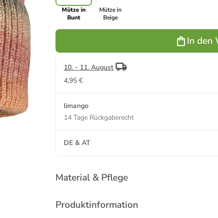
Mütze in
Mütze in
Bunt
Beige
In den
10. - 11. August
4,95 €
limango
14 Tage Rückgaberecht
DE & AT
Material & Pflege
Produktinformation