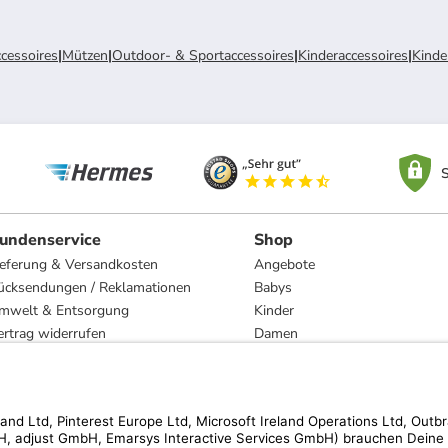
cessoires
|
Mützen
|
Outdoor- & Sportaccessoires
|
Kinderaccessoires
|
Kinde
S
undenservice
Shop
ieferung & Versandkosten
Angebote
ücksendungen / Reklamationen
Babys
mwelt & Entsorgung
Kinder
ertrag widerrufen
Damen
esetzliche Gewährleistung und Reparatur
Herren
Wohnen
Trachten
Marken