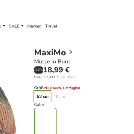
g
SALE
Marken
Travel
MaxiMo
Mütze in Bunt
18,99 €
-
17
%
UVP
:
22,99 €
*
inkl. MwSt.
Größe
Nur noch 3 verfügbar
53 cm
49 cm
Color