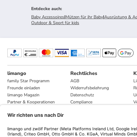
Entdecke auch
:
Baby Accessoires
|
Mützen für ihr Baby
|
Ausrüstung & Ac
Outdoor & Sport für kids
limango
Rechtliches
K
family Star Programm
AGB
L
Freunde einladen
Widerrufsbelehrung
R
limango Magazin
Datenschutz
U
Partner & Kooperationen
Compliance
V
Jobs
Impressum
G
Presse
Privatsphäre-Einstellungen
Mediadaten
Geschenkgutscheinbedingungen