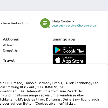
Help Center
ichere Verbindung
Jetzt auch per Live-Chat erreichbar!
Aktionen
limango app
Aktuell
Demnächst
Travel
Reiseangebote
limango.nl
limango.pl