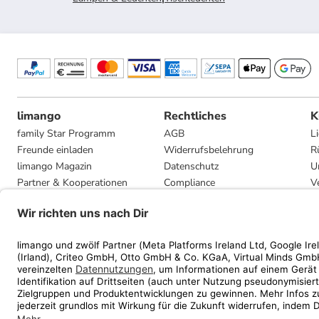
limango
Rechtliches
K
family Star Programm
AGB
L
Freunde einladen
Widerrufsbelehrung
R
limango Magazin
Datenschutz
U
Partner & Kooperationen
Compliance
V
Jobs
Impressum
G
Presse
Privatsphäre-Einstellungen
Mediadaten
Geschenkgutscheinbedingungen