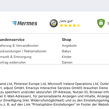
S
undenservice
Shop
ieferung & Versandkosten
Angebote
ücksendungen / Reklamationen
Babys
mwelt & Entsorgung
Kinder
ertrag widerrufen
Damen
esetzliche Gewährleistung und Reparatur
Herren
Wohnen
Trachten
Marken