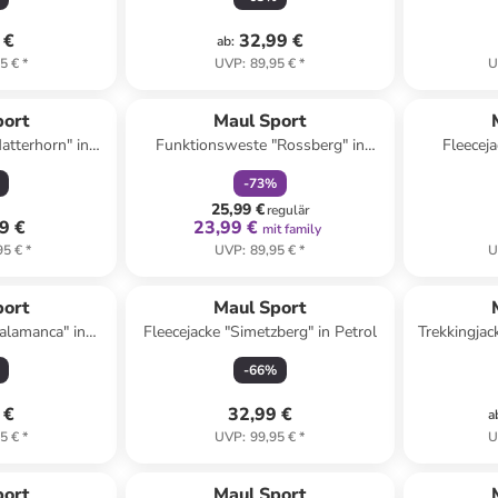
 €
32,99 €
ab
:
5 €
*
UVP
:
89,95 €
*
U
family
rabatt
port
Maul Sport
atterhorn" in
Funktionsweste "Rossberg" in
Fleeceja
rz
Schwarz
A
-
73
%
25,99 €
regulär
9 €
23,99 €
mit family
95 €
*
UVP
:
89,95 €
*
U
port
Maul Sport
Salamanca" in
Fleecejacke "Simetzberg" in Petrol
Trekkingjac
l
-
66
%
 €
32,99 €
a
5 €
*
UVP
:
99,95 €
*
U
port
Maul Sport