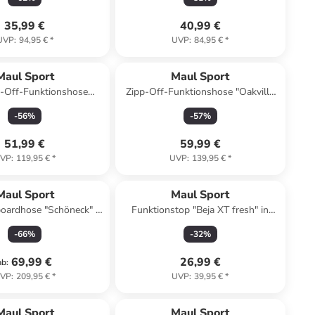
35,99 €
40,99 €
UVP
:
94,95 €
*
UVP
:
84,95 €
*
Maul Sport
Maul Sport
p-Off-Funktionshose
Zipp-Off-Funktionshose "Oakville
erg II" in Schwarz
2XT" in Grau
-
56
%
-
57
%
51,99 €
59,99 €
VP
:
119,95 €
*
UVP
:
139,95 €
*
Maul Sport
Maul Sport
oardhose "Schöneck" in
Funktionstop "Beja XT fresh" in
Schwarz
Pink
-
66
%
-
32
%
69,99 €
26,99 €
ab
:
VP
:
209,95 €
*
UVP
:
39,95 €
*
Maul Sport
Maul Sport