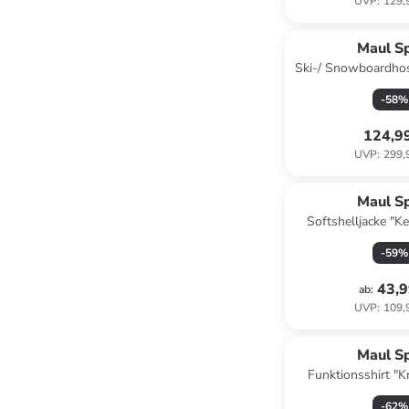
UVP
:
129,
Maul S
Ski-/ Snowboardhos
XT" in Ant
-
58
%
124,9
UVP
:
299,
Maul S
Softshelljacke "Ke
Pink/ B
-
59
%
43,9
ab
:
UVP
:
109,
Maul S
Funktionsshirt "Kr
-
62
%