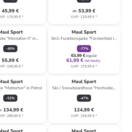
45,99 €
53,99 €
ab
:
VP
:
179,95 €
*
UVP
:
129,95 €
*
family
rabatt
Maul Sport
Maul Sport
cke "Montafon II" in
3in1-Funktionsjacke "Fürstenfeld II"
nthrazit/ Grau
in Rot
-
49
%
-
77
%
63,99 €
regulär
55,99 €
61,99 €
mit family
VP
:
109,95 €
*
UVP
:
279,95 €
*
Maul Sport
Maul Sport
ke "Matterhor" in Petrol
Ski-/ Snowboardhose "Hochseiler"
in Schwarz
-
53
%
-
47
%
134,99 €
124,99 €
b
:
VP
:
289,95 €
*
UVP
:
239,95 €
*
Maul Sport
Maul Sport