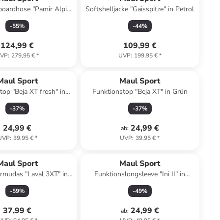
boardhose "Pamir Alpin
Softshelljacke "Gaisspitze" in Petrol
" in Blau/ Dunkelblau
-
55
%
-
44
%
124,99 €
109,99 €
VP
:
279,95 €
*
UVP
:
199,95 €
*
Maul Sport
Maul Sport
top "Beja XT fresh" in
Funktionstop "Beja XT" in Grün
Pink
-
37
%
-
37
%
24,99 €
24,99 €
ab
:
UVP
:
39,95 €
*
UVP
:
39,95 €
*
Maul Sport
Maul Sport
rmudas "Laval 3XT" in
Funktionslongsleeve "Ini II" in
Beere
Koralle
-
59
%
-
49
%
37,99 €
24,99 €
ab
: