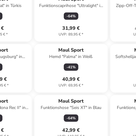
al" in Türkis
Funktionscaprihose "Ultralight" in
Zipp-Off-T
Gelb
-
64
%
 €
31,99 €
5 €
*
UVP
:
89,95 €
*
U
port
Maul Sport
Augsburg" in
Hemd "Palma" in Weiß
Softshellja
rz
-
41
%
9 €
40,99 €
95 €
*
UVP
:
69,95 €
*
U
port
Maul Sport
ona Rec II" in
Funktionshose "Seis XT" in Blau
Funktionsj
rz
P
-
64
%
 €
42,99 €