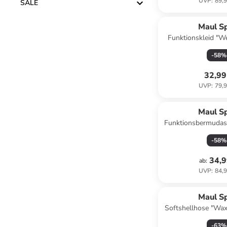
UVP
:
89,9
SALE
Maul S
Funktionskleid "W
Anthra
-
58
%
32,99
UVP
:
79,9
Maul S
Funktionsbermudas 
Schwa
-
58
%
34,9
ab
:
UVP
:
84,9
Maul S
Softshellhose "Wax
in Schw
-
63
%