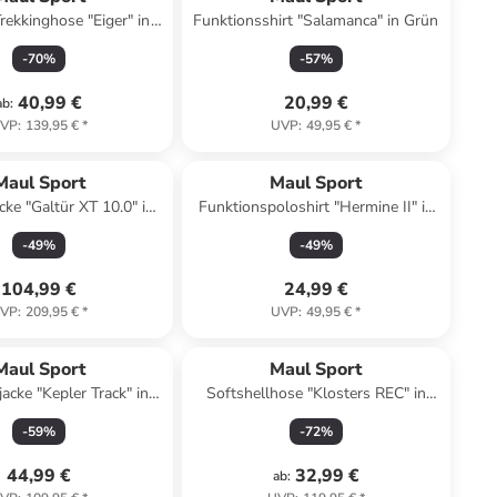
rekkinghose "Eiger" in
Funktionsshirt "Salamanca" in Grün
Petrol
-
70
%
-
57
%
40,99 €
20,99 €
ab
:
VP
:
139,95 €
*
UVP
:
49,95 €
*
Maul Sport
Maul Sport
cke "Galtür XT 10.0" in
Funktionspoloshirt "Hermine II" in
Blau
Pink
-
49
%
-
49
%
104,99 €
24,99 €
VP
:
209,95 €
*
UVP
:
49,95 €
*
Maul Sport
Maul Sport
acke "Kepler Track" in
Softshellhose "Klosters REC" in
etrol/ Fuchsia
Anthrazit
-
59
%
-
72
%
44,99 €
32,99 €
ab
: