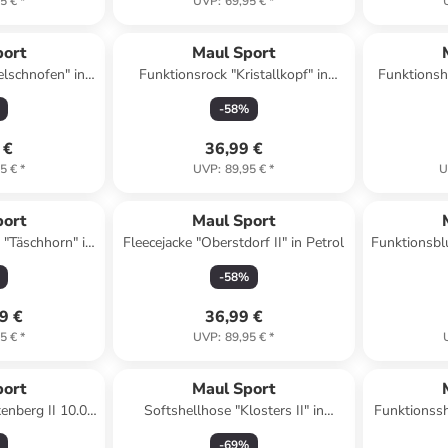
5 €
*
UVP
:
69,95 €
*
port
Maul Sport
elschnofen" in
Funktionsrock "Kristallkopf" in
Funktionsh
zit
Dunkelblau
-
58
%
 €
36,99 €
5 €
*
UVP
:
89,95 €
*
U
port
Maul Sport
"Täschhorn" in
Fleecejacke "Oberstdorf II" in Petrol
Funktionsblu
rz
-
58
%
9 €
36,99 €
5 €
*
UVP
:
89,95 €
*
port
Maul Sport
enberg II 10.0"
Softshellhose "Klosters II" in
Funktionssh
arz
Braunrot
-
69
%