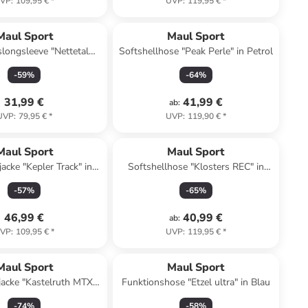
VP
:
109,95 €
*
UVP
:
119,95 €
*
Maul Sport
Maul Sport
longsleeve "Nettetal
Softshellhose "Peak Perle" in Petrol
sh" in Anthrazit
-
59
%
-
64
%
31,99 €
41,99 €
ab
:
UVP
:
79,95 €
*
UVP
:
119,90 €
*
Maul Sport
Maul Sport
acke "Kepler Track" in
Softshellhose "Klosters REC" in
chwarz/ Pink
Dunkelblau
-
57
%
-
65
%
46,99 €
40,99 €
ab
:
VP
:
109,95 €
*
UVP
:
119,95 €
*
Maul Sport
Maul Sport
jacke "Kastelruth MTX
Funktionshose "Etzel ultra" in Blau
0.0" in Türkis
-
74
%
-
58
%