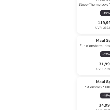
Stepp-Thermojacke 
in Blau/ Schw
-
49
%
119,9
UVP
:
239,
Maul S
Funktionsbermudas 
Dunkelb
-
59
%
31,99
UVP
:
79,9
Maul S
Funktionsrock "Tilb
-
49
%
34,99