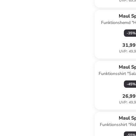
UVP
:
69,9
Maul S
Funktionshemd "Ho
Blau
-
35
%
31,99
UVP
:
49,9
Maul S
Funktionsshirt "Sal
-
45
%
26,99
UVP
:
49,9
Maul S
Funktionsshirt "Rid
Anthra
-
55
%