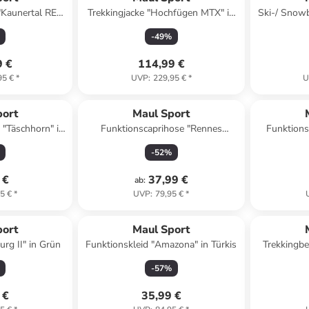
"Kaunertal REC"
Trekkingjacke "Hochfügen MTX" in
Ski-/ Snow
arz/ Grau
Grün
- Megatex
-
49
%
9 €
114,99 €
95 €
*
UVP
:
229,95 €
*
U
port
Maul Sport
"Täschhorn" in
Funktionscaprihose "Rennes
Funktions
lau
Ultralight" - Regular fit - in Grau
-
52
%
 €
37,99 €
ab
:
5 €
*
UVP
:
79,95 €
*
port
Maul Sport
urg II" in Grün
Funktionskleid "Amazona" in Türkis
Trekkingbe
-
57
%
 €
35,99 €