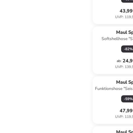
43,99
UVP
:
119,
Maul S
Softshellhose "S
Anthra
-
82
%
24,9
ab
:
UVP
:
139,
Maul S
Funktionshose "Seis
-
59
%
47,99
UVP
:
119,
Maul S