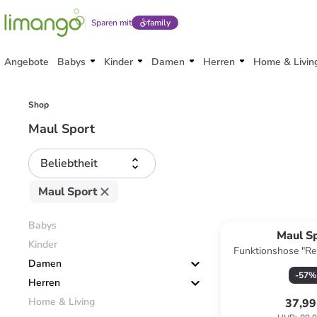
Sparen mit
family
Angebote
Babys
Kinder
Damen
Herren
Home & Livin
Shop
Maul Sport
Beliebtheit
Maul Sport
Babys
Maul S
Kinder
Funktionshose "Re
Damen
-
57
%
Herren
Home & Living
37,99