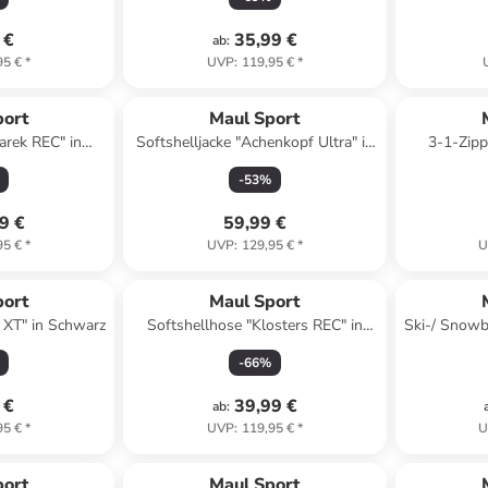
 €
35,99 €
ab
:
95 €
*
UVP
:
119,95 €
*
port
Maul Sport
arek REC" in
Softshelljacke "Achenkopf Ultra" in
3-1-Zip
zit
Blau
"Feldb
-
53
%
9 €
59,99 €
95 €
*
UVP
:
129,95 €
*
U
port
Maul Sport
 XT" in Schwarz
Softshellhose "Klosters REC" in
Ski-/ Snowb
Schwarz
-
66
%
 €
39,99 €
ab
:
95 €
*
UVP
:
119,95 €
*
U
port
Maul Sport