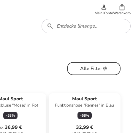
Mein Konto
Warenkorb
Alle Filter
Maul Sport
Maul Sport
bluse "Mosel" in Rot
Funktionshose "Rennes" in Blau
-
53
%
-
58
%
36,99 €
32,99 €
ab
: