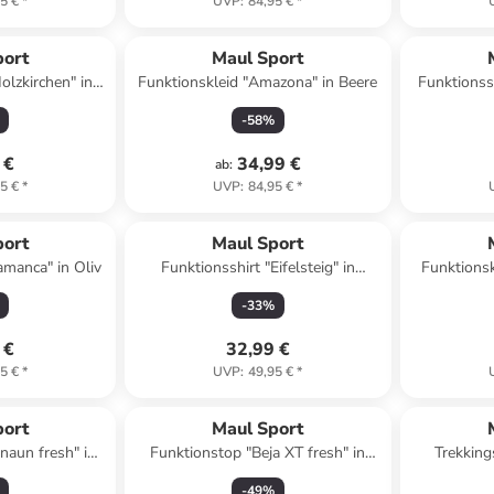
5 €
*
UVP
:
84,95 €
*
port
Maul Sport
lzkirchen" in
Funktionskleid "Amazona" in Beere
Funktionssh
-
58
%
 €
34,99 €
ab
:
5 €
*
UVP
:
84,95 €
*
port
Maul Sport
amanca" in Oliv
Funktionsshirt "Eifelsteig" in
Funktionsk
Schwarz
-
33
%
 €
32,99 €
5 €
*
UVP
:
49,95 €
*
port
Maul Sport
naun fresh" in
Funktionstop "Beja XT fresh" in
Trekking
zit
Dunkelblau
-
49
%