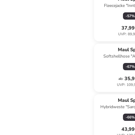
Fleecejacke "Innt
-
57
%
37,99
UVP
:
89,9
Maul S
Softshellhose "
Schwa
-
67
%
35,9
ab
:
UVP
:
109,
Maul S
Hybridweste "Sard
Schwa
-
66
%
43,99