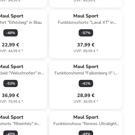
UVP
:
94,95 €
*
UVP
:
49,95 €
*
Maul Sport
Maul Sport
irt "Eifelsteig" in Blau
Funktionsshorts "Laval XT" in
Schwarz
-
48
%
-
57
%
22,99 €
37,99 €
UVP
:
44,95 €
*
UVP
:
89,95 €
*
Maul Sport
Maul Sport
leid "Welschnofen" in
Funktionshemd "Falkenberg II" in
Grün
Schwarz
-
53
%
-
41
%
36,99 €
28,99 €
UVP
:
79,95 €
*
UVP
:
49,95 €
*
Maul Sport
Maul Sport
shorts "Rheinfels" in
Funktionshose "Rennes Ultralight"
Anthrazit
in Türkis
-
45
%
-
49
%