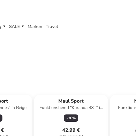
g
SALE
Marken
Travel
port
Maul Sport
nnes" in Beige
Funktionshemd "Kuranda 4XT" in
Funktions
Pink
-
38
%
 €
42,99 €