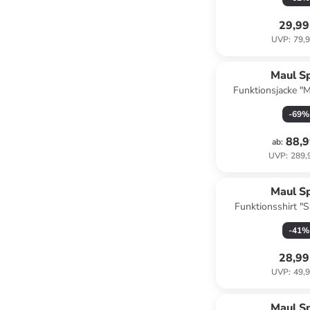
29,99
UVP
:
79,9
Maul S
Funktionsjacke "M
Schwa
-
69
%
88,9
ab
:
UVP
:
289,
Maul S
Funktionsshirt "
Petro
-
41
%
28,99
UVP
:
49,9
Maul S