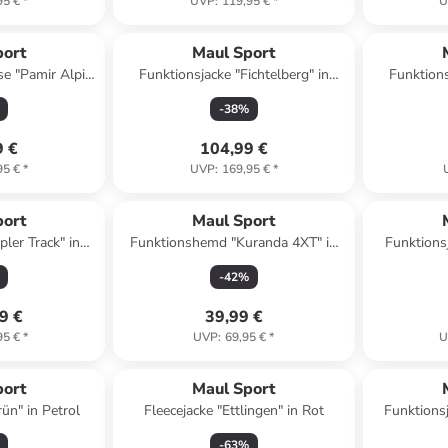
95 €
*
UVP
:
119,95 €
*
U
port
Maul Sport
e "Pamir Alpin
Funktionsjacke "Fichtelberg" in
Funktions
hrazit
Dunkelgrün
fre
-
38
%
9 €
104,99 €
95 €
*
UVP
:
169,95 €
*
port
Maul Sport
pler Track" in
Funktionshemd "Kuranda 4XT" in
Funktionsj
lau
Dunkelblau
S
-
42
%
9 €
39,99 €
95 €
*
UVP
:
69,95 €
*
U
port
Maul Sport
ün" in Petrol
Fleecejacke "Ettlingen" in Rot
Funktions
2
-
63
%