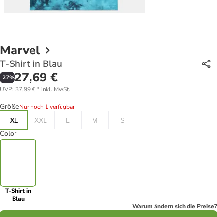
Marvel
T-Shirt in Blau
27,69 €
-
27
%
UVP
:
37,99 €
*
inkl. MwSt.
Größe
Nur noch 1 verfügbar
XL
XXL
L
M
S
Color
T-Shirt in
Blau
Warum ändern sich die Preise?