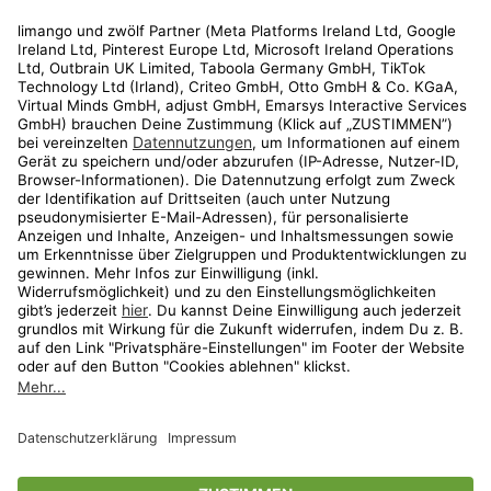
Rechtliches
Kundenservice
Shop
Aktionen
Travel
limango.nl
limango.pl