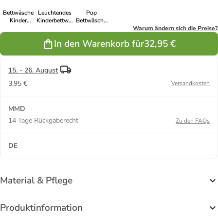
Bettwäsche
Leuchtendes
Pop
Kinder
Kinderbettwäsche-
Bettwäsche
Bettbezug
Set
140×200 cm,
Warum ändern sich die Preise?
135x200cm
100x135cm,
70×90 cm
In den Warenkorb für
32,95 €
40x60cm
15. - 26. August
3,95 €
Versandkosten
MMD
14 Tage Rückgaberecht
Zu den FAQs
DE
Material & Pflege
Produktinformation