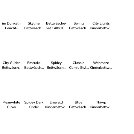
cm
im Dunkeln
Skyline
Bettwäsche-
Swing
City Lights
Leucht-
Bettwäsche
Set 140×200
Bettwäsche
Kinderbettwäsche
Bettwäsche
140×200/70×90
cm, 70×90
140×200cm,
100×135cm,
100x135cm,40x60cm
cm
cm
70×90cm
40×60cm
100%
Baumwolle
City Glider
Emerald
Spidey
Classic
Webmaze
Bettwäsche
Bettwäsche
Bettwäsche
Comic Style
Kinderbettwäsche
140×200cm,
140×200 cm,
140×200 cm,
Bettwäsche
100×135cm,
70×90 cm
70×90 cm
70×90 cm
140×200/70×90
40×60cm
cm
Meanwhile
Spidey Dark
Emerald
Blue
Thiwp
Glow
Kinder
Kinderbettwäsche
Bettwäsche
Kinderbettwäsche
Bettwäsche
Bettbezug
100×135 cm,
140×200cm,
100×135 cm,
140×200 cm,
100×135 cm,
40×60cm
70×90 cm
40×60cm
70×90 cm
40×60 cm
100%
Baumwolle