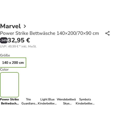
Marvel
Power Strike Bettwäsche 140×200/70×90 cm
32,95 €
-
34
%
UVP
:
49,99 €
*
inkl. MwSt.
Größe
140 x 200 cm
Color
Power Strike
Trie
Light Blue
Wendebettwäsche
Symbols
Bettwäsche
Guardians
Kinderbettwäsche
Skye
Kinderbettwäsche
140×200/70×90
Bettwäsche
100×135 cm,
Bettwäsche
100x135 cm,
cm
140×200/70×90
40×60cm
140x200 cm
40x60cm