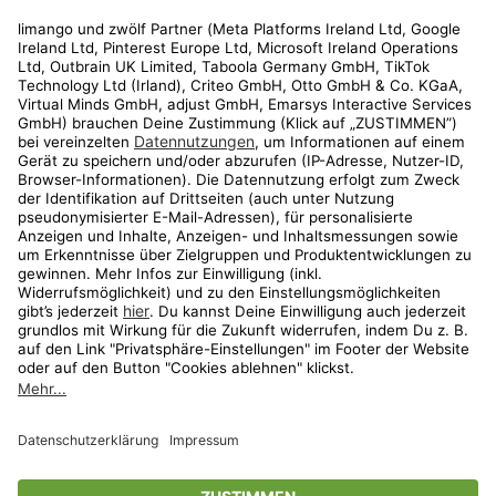
Rechtliches
Kundenservice
Shop
Aktionen
Travel
limango.nl
limango.pl