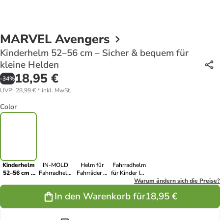
MARVEL Avengers
Kinderhelm 52–56 cm – Sicher & bequem für
kleine Helden
18,95 €
-
34
%
UVP
:
28,99 €
*
inkl. MwSt.
Color
Kinderhelm
IN-MOLD
Helm für
Fahrradhelm
52–56 cm –
Fahrradhelm
Fahrräder &
für Kinder IN-
Sicher &
– Sicherer
Scooter – EN
MOLD
Warum ändern sich die Preise?
bequem für
Helm für
1078
Schutzhelm
In den Warenkorb für
18,95 €
kleine
Mädchen (M,
zertifiziert
52-56cm
Helden
52-56 cm)
(52-56 cm)