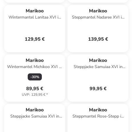
Marikoo
Marikoo
Wintermantel Lanitaa XVI in
Steppmantel Nadaree XVI in
Mauve
Taupe Grey
129,95 €
139,95 €
Marikoo
Marikoo
Wintermantel Michikoo XVI in
Steppjacke Samuiaa XVI in
Dark Olive
Mauve
-
30
%
89,95 €
99,95 €
UVP
:
129,95 €
*
Marikoo
Marikoo
Steppjacke Samuiaa XVI in
Steppmantel Rose-Stepp in
Powder Blue
Off White