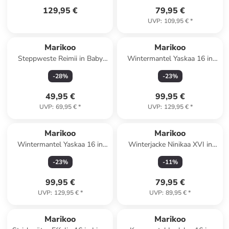
129,95 €
79,95 €
UVP
:
109,95 €
*
Marikoo
Marikoo
Steppweste Reimii in Baby
Wintermantel Yaskaa 16 in
Blue
Navy
-
28
%
-
23
%
49,95 €
99,95 €
UVP
:
69,95 €
*
UVP
:
129,95 €
*
Marikoo
Marikoo
Wintermantel Yaskaa 16 in
Winterjacke Ninikaa XVI in
Powder Blue
Stone Green
-
23
%
-
11
%
99,95 €
79,95 €
UVP
:
129,95 €
*
UVP
:
89,95 €
*
Marikoo
Marikoo