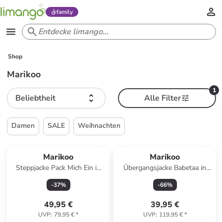
family
Shop
Marikoo
1
Beliebtheit
Alle Filter
Damen
SALE
Weihnachten
Marikoo
Marikoo
Steppjacke Pack Mich Ein in
Übergangsjacke Babetaa in
Deep Red
Black
-
37
%
-
66
%
49,95 €
39,95 €
UVP
:
79,95 €
*
UVP
:
119,95 €
*