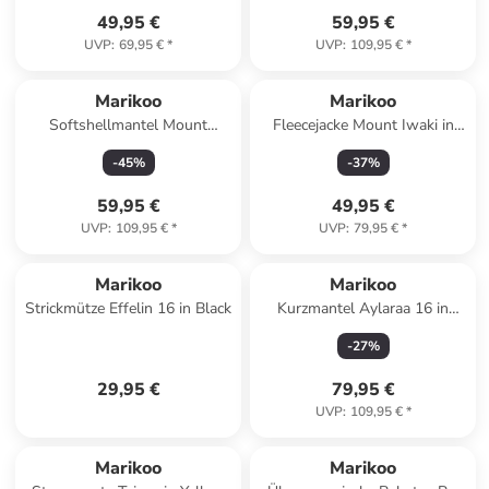
49,95 €
59,95 €
UVP
:
69,95 €
*
UVP
:
109,95 €
*
Marikoo
Marikoo
Softshellmantel Mount
Fleecejacke Mount Iwaki in
Furnica in Rouge
Navy
-
45
%
-
37
%
59,95 €
49,95 €
UVP
:
109,95 €
*
UVP
:
79,95 €
*
Marikoo
Marikoo
Strickmütze Effelin 16 in Black
Kurzmantel Aylaraa 16 in
Pearl Grey
-
27
%
29,95 €
79,95 €
UVP
:
109,95 €
*
Marikoo
Marikoo