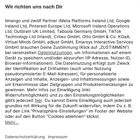
limango
Rechtliches
Kundenservice
Shop
Aktionen
Travel