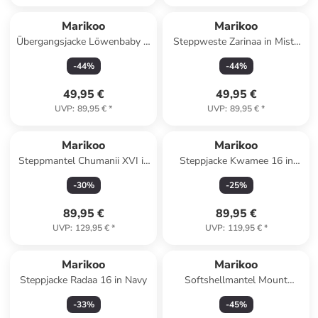
Marikoo
Marikoo
Übergangsjacke Löwenbaby in
Steppweste Zarinaa in Misty
Gelb
Blue
-
44
%
-
44
%
49,95 €
49,95 €
UVP
:
89,95 €
*
UVP
:
89,95 €
*
Marikoo
Marikoo
Steppmantel Chumanii XVI in
Steppjacke Kwamee 16 in
Black
Taupe Grey
-
30
%
-
25
%
89,95 €
89,95 €
UVP
:
129,95 €
*
UVP
:
119,95 €
*
Marikoo
Marikoo
Steppjacke Radaa 16 in Navy
Softshellmantel Mount
Presanella in Rouge
-
33
%
-
45
%