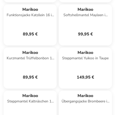
Marikoo
Marikoo
Funktionsjacke Katzilein 16 in
Softshellmantel Mayleen in
Taupe Grey
Powder Blue
89,95 €
99,95 €
Marikoo
Marikoo
Kurzmantel Trüffelbonbon 16
Steppmantel Yuikoo in Taupe
in Cactus Green
89,95 €
149,95 €
Marikoo
Marikoo
Steppmantel Kaltnäschen 16
Übergangsjacke Brombeere in
in Powder Blue
Black