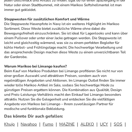
jeden Geschmack und Anlass zu finden. Egal ob für einen Spaziergang in der 
Natur oder einen Stadtbummel, mit einem Marikoo Softshellmantel ist man 
immer gut gekleidet.
Steppwesten für zusätzlichen Komfort und Wärme
Die Steppweste Hasenpfote in Navy ist ein weiteres Highlight im Marikoo 
Sortiment. Diese Weste bietet zusätzliche Wärme ohne dabei die 
Bewegungsfreiheit einzuschränken. Sie ist ideal für Lagenlooks und kann über 
einem Pullover oder unter einer Jacke getragen werden. Die Steppweste ist 
leicht und gleichzeitig wärmend, was sie zu einem perfekten Begleiter für 
kühle Herbst- und Frühlingstage macht. Die hochwertige Verarbeitung und 
das ansprechende Design machen diese Weste zu einem unverzichtbaren Teil 
der Garderobe.
Warum Marikoo bei Limango kaufen?
Beim Kauf von Marikoo Produkten bei Limango profitieren Sie nicht nur von 
einer großen Auswahl und attraktiven Preisen, sondern auch von 
regelmäßigen Angeboten und Aktionen. Im Limango Outlet finden Sie immer 
wieder tolle Marikoo Artikel im Sale, sodass Sie hochwertige Mode zu 
günstigen Preisen ergattern können. Die Kombination aus Qualität, Design 
und Preis-Leistungs-Verhältnis macht den Einkauf bei Limango besonders 
attraktiv. Nutzen Sie die Gelegenheit und entdecken Sie die vielfältigen 
Angebote von Marikoo bei Limango – Ihrem zuverlässigen Partner für 
modische und funktionale Bekleidung.
Das könnte Dir auch gefallen
:
Khujo
Navahoo
Fumo
MAZINE
ALEKO
UCY
SOS