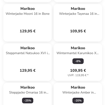
Marikoo
Marikoo
Winterjacke Mooni 16 in Bone
Winterjacke Tayenaa 16 in
Black
129,95 €
109,95 €
Marikoo
Marikoo
Steppmantel Natsukoo XVI in
Wintermantel Karumikoo XVI
Light Taupe
in Wine
-
8
%
129,95 €
109,95 €
UVP
:
119,95 €
*
Marikoo
Marikoo
Steppjacke Omariaa 16 in
Winterjacke Amber in
Black
Anthracite
-
25
%
-
20
%