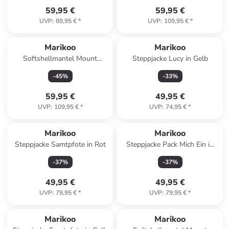
59,95 €
59,95 €
UVP
:
89,95 €
*
UVP
:
109,95 €
*
Marikoo
Marikoo
Softshellmantel Mount
Steppjacke Lucy in Gelb
Presanella in Apricot Sorbet
-
45
%
-
33
%
59,95 €
49,95 €
UVP
:
109,95 €
*
UVP
:
74,95 €
*
Marikoo
Marikoo
Steppjacke Samtpfote in Rot
Steppjacke Pack Mich Ein in
Black
-
37
%
-
37
%
49,95 €
49,95 €
UVP
:
79,95 €
*
UVP
:
79,95 €
*
Marikoo
Marikoo