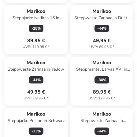
Marikoo
Marikoo
Steppjacke Nadiraa 16 in
Steppweste Zarinaa in Dusty
Taupe Grey
Olive
-
25
%
-
44
%
89,95 €
49,95 €
UVP
:
119,95 €
*
UVP
:
89,95 €
*
Marikoo
Marikoo
Steppweste Zarinaa in Yellow
Steppmantel Laryaa XVI in
Taupe Grey
-
44
%
-
30
%
49,95 €
89,95 €
UVP
:
89,95 €
*
UVP
:
129,95 €
*
Marikoo
Marikoo
Steppjacke Poison in Schwarz
Steppweste Zarinaa in
Anthracite
-
33
%
-
44
%