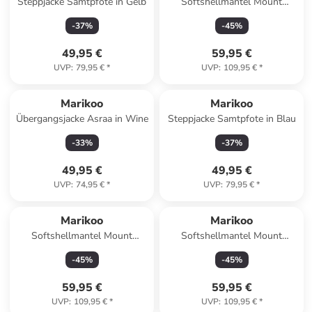
Steppjacke Samtpfote in Gelb
Softshellmantel Mount
Furnica in Dark Olive
-
37
%
-
45
%
49,95 €
59,95 €
UVP
:
79,95 €
*
UVP
:
109,95 €
*
Marikoo
Marikoo
Übergangsjacke Asraa in Wine
Steppjacke Samtpfote in Blau
-
33
%
-
37
%
49,95 €
49,95 €
UVP
:
74,95 €
*
UVP
:
79,95 €
*
Marikoo
Marikoo
Softshellmantel Mount
Softshellmantel Mount
Furnica in Wine
Furnica in Navy
-
45
%
-
45
%
59,95 €
59,95 €
UVP
:
109,95 €
*
UVP
:
109,95 €
*