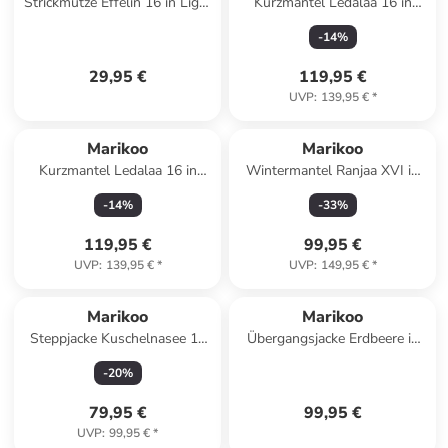
Strickmütze Effelin 16 in Light
Kurzmantel Ledalaa 16 in
Grey
Stone Brown
-
14
%
29,95 €
119,95 €
UVP
:
139,95 €
*
Marikoo
Marikoo
Kurzmantel Ledalaa 16 in
Wintermantel Ranjaa XVI in
Dusty Jade
Powder Blue
-
14
%
-
33
%
119,95 €
99,95 €
UVP
:
139,95 €
*
UVP
:
149,95 €
*
Marikoo
Marikoo
Steppjacke Kuschelnasee 16
Übergangsjacke Erdbeere in
in Navy
Black2
-
20
%
79,95 €
99,95 €
UVP
:
99,95 €
*