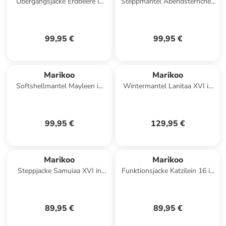
Übergangsjacke Erdbeere in
Steppmantel Abendsternchen
Dusty Blue
in Schwarz
99,95 €
99,95 €
Marikoo
Marikoo
Softshellmantel Mayleen in
Wintermantel Lanitaa XVI in
Smokey Mint
Black
99,95 €
129,95 €
Marikoo
Marikoo
Steppjacke Samuiaa XVI in
Funktionsjacke Katzilein 16 in
Wine
Soft Blue
89,95 €
89,95 €