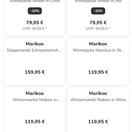
Winterjacke Amber in Olive
Winterjacke Amber in Rot
-
20
%
-
20
%
79,95 €
79,95 €
UVP
:
99,95 €
*
UVP
:
99,95 €
*
Marikoo
Marikoo
Steppmantel Schneesternchen
Winterjacke Manolya in Sky
in Off White
Blue
159,95 €
119,95 €
Marikoo
Marikoo
Wintermantel Maikoo in
Wintermantel Maikoo in Wine
Schwarz
119,95 €
119,95 €