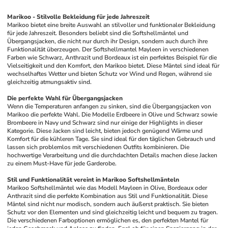
Marikoo - Stilvolle Bekleidung für jede Jahreszeit
Marikoo bietet eine breite Auswahl an stilvoller und funktionaler Bekleidung 
für jede Jahreszeit. Besonders beliebt sind die Softshellmäntel und 
Übergangsjacken, die nicht nur durch ihr Design, sondern auch durch ihre 
Funktionalität überzeugen. Der Softshellmantel Mayleen in verschiedenen 
Farben wie Schwarz, Anthrazit und Bordeaux ist ein perfektes Beispiel für die 
Vielseitigkeit und den Komfort, den Marikoo bietet. Diese Mäntel sind ideal für 
wechselhaftes Wetter und bieten Schutz vor Wind und Regen, während sie 
gleichzeitig atmungsaktiv sind.
Die perfekte Wahl für Übergangsjacken
Wenn die Temperaturen anfangen zu sinken, sind die Übergangsjacken von 
Marikoo die perfekte Wahl. Die Modelle Erdbeere in Olive und Schwarz sowie 
Brombeere in Navy und Schwarz sind nur einige der Highlights in dieser 
Kategorie. Diese Jacken sind leicht, bieten jedoch genügend Wärme und 
Komfort für die kühleren Tage. Sie sind ideal für den täglichen Gebrauch und 
lassen sich problemlos mit verschiedenen Outfits kombinieren. Die 
hochwertige Verarbeitung und die durchdachten Details machen diese Jacken 
zu einem Must-Have für jede Garderobe.
Stil und Funktionalität vereint in Marikoo Softshellmänteln
Marikoo Softshellmäntel wie das Modell Mayleen in Olive, Bordeaux oder 
Anthrazit sind die perfekte Kombination aus Stil und Funktionalität. Diese 
Mäntel sind nicht nur modisch, sondern auch äußerst praktisch. Sie bieten 
Schutz vor den Elementen und sind gleichzeitig leicht und bequem zu tragen. 
Die verschiedenen Farboptionen ermöglichen es, den perfekten Mantel für 