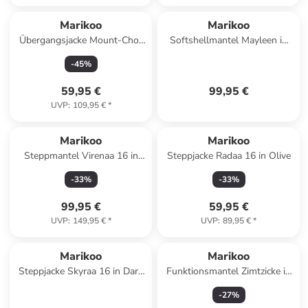
Marikoo
Marikoo
Übergangsjacke Mount-Cho-
Softshellmantel Mayleen in
Oyu in Fuchsia
Black
-
45
%
59,95 €
99,95 €
UVP
:
109,95 €
*
Marikoo
Marikoo
Steppmantel Virenaa 16 in
Steppjacke Radaa 16 in Olive
Navy
-
33
%
-
33
%
99,95 €
59,95 €
UVP
:
149,95 €
*
UVP
:
89,95 €
*
Marikoo
Marikoo
Steppjacke Skyraa 16 in Dark
Funktionsmantel Zimtzicke in
Red
Navy Lines
-
27
%