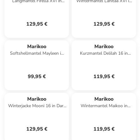
Langmantel Firella XVI in
Wintermantel Lanitaa XVI in
Navy
Navy
129,95 €
129,95 €
Marikoo
Marikoo
Softshellmantel Mayleen in
Kurzmantel Delilah 16 in
Pastel Yellow
Dusty Blue
99,95 €
119,95 €
Marikoo
Marikoo
Winterjacke Mooni 16 in Dark
Wintermantel Maikoo in
Olive
Stone Brown
129,95 €
119,95 €