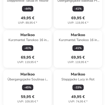
Steppweste Taisaa in Yellow
Übergangsjacke Babetaa Prc
in Black
-
44
%
-
41
%
49,95 €
69,95 €
UVP
:
89,95 €
*
UVP
:
119,95 €
*
Marikoo
Marikoo
Kurzmantel Tanokoo 16 in
Kurzmantel Tanokoo 16 in
Navy
Bone
-
41
%
-
41
%
69,95 €
69,95 €
UVP
:
119,95 €
*
UVP
:
119,95 €
*
Marikoo
Marikoo
Übergangsjacke Soulinaa in
Steppjacke Lucy in Rot
Red
-
45
%
-
33
%
59,95 €
49,95 €
UVP
:
109,95 €
*
UVP
:
74,95 €
*