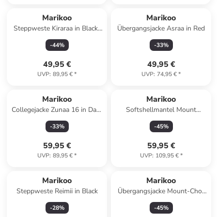
Marikoo
Marikoo
Steppweste Kiraraa in Black-
Übergangsjacke Asraa in Red
Black
-
44
%
-
33
%
49,95 €
49,95 €
UVP
:
89,95 €
*
UVP
:
74,95 €
*
Marikoo
Marikoo
Collegejacke Zunaa 16 in Dark
Softshellmantel Mount
Olive
Furnica in Stormy Blue
-
33
%
-
45
%
59,95 €
59,95 €
UVP
:
89,95 €
*
UVP
:
109,95 €
*
Marikoo
Marikoo
Steppweste Reimii in Black
Übergangsjacke Mount-Cho-
Oyu in Black
-
28
%
-
45
%