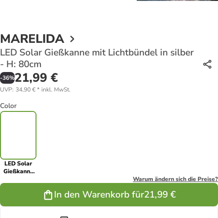
MARELIDA
LED Solar Gießkanne mit Lichtbündel in silber
- H: 80cm
21,99 €
-
36
%
UVP
:
34,90 €
*
inkl. MwSt.
Color
LED Solar
Gießkanne
mit
Warum ändern sich die Preise?
Lichtbündel
In den Warenkorb für
21,99 €
in silber - H:
80cm