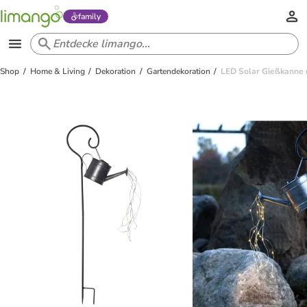
family
Shop
Home & Living
Dekoration
Gartendekoration
LED Solar Gießkanne m