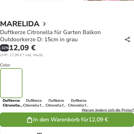
MARELIDA
Duftkerze Citronella für Garten Balkon
Outdoorkerze D: 15cm in grau
12,09 €
-
32
%
UVP
:
17,99 €
*
inkl. MwSt.
Color
Duftkerze
Duftkerze
Duftkerze
Duftkerze
Citronella
Citronella für
Citronella für
Citronella für
für Garten
Garten
Garten
Garten
Warum ändern sich die Preise?
Balkon
Balkon
Balkon
Balkon
In den Warenkorb für
12,09 €
Outdoorkerze
Outdoorkerze
Outdoorkerze
Outdoorkerze
D: 15cm in
D: 15cm in
D: 15cm in
D: 15cm in
grau
rosa
lila
gelb