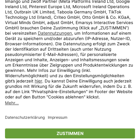
Kundenservice
Shop
Aktionen
Travel
limango.nl
limango.pl
* Streichpreise entsprechen der unverbindlichen Preisempfehlung des