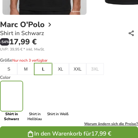
Marc O'Polo
Shirt in Schwarz
17,99 €
-
54
%
UVP
:
39,95 €
*
inkl. MwSt.
Größe
Nur noch 3 verfügbar
S
M
L
XL
XXL
3XL
Color
Shirt in
Shirt in
Shirt in Weiß
Schwarz
Hellblau
Warum ändern sich die Preise?
In den Warenkorb für
17,99 €